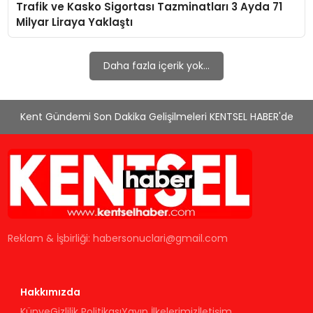
Trafik ve Kasko Sigortası Tazminatları 3 Ayda 71
KÜLTÜR & SANAT
Milyar Liraya Yaklaştı
SPOR
Daha fazla içerik yok...
SAĞLIK
Kent Gündemi Son Dakika Gelişilmeleri KENTSEL HABER'de
Reklam & İşbirliği:
habersonuclari@gmail.com
Hakkımızda
Künye
Gizlilik Politikası
Yayın İlkelerimiz
İletişim