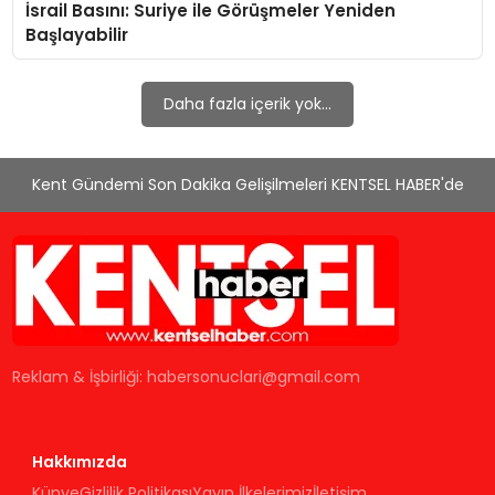
İsrail Basını: Suriye ile Görüşmeler Yeniden
KÜLTÜR & SANAT
Başlayabilir
SPOR
Daha fazla içerik yok...
SAĞLIK
Kent Gündemi Son Dakika Gelişilmeleri KENTSEL HABER'de
Reklam & İşbirliği:
habersonuclari@gmail.com
Hakkımızda
Künye
Gizlilik Politikası
Yayın İlkelerimiz
İletişim