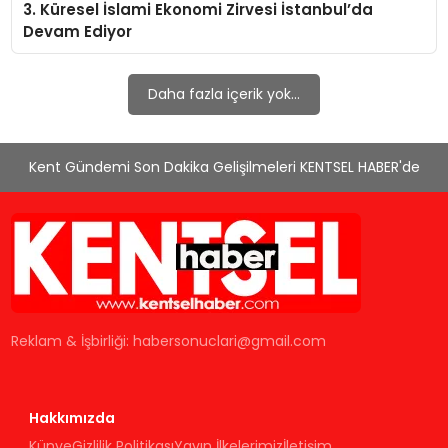
3. Küresel İslami Ekonomi Zirvesi İstanbul’da
KÜLTÜR & SANAT
Devam Ediyor
SPOR
Daha fazla içerik yok...
SAĞLIK
Kent Gündemi Son Dakika Gelişilmeleri KENTSEL HABER'de
Reklam & İşbirliği:
habersonuclari@gmail.com
Hakkımızda
Künye
Gizlilik Politikası
Yayın İlkelerimiz
İletişim