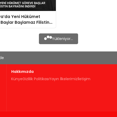
ya’da Yeni Hükümet
Başlar Başlamaz Filistin
nı İndirdi
Yükleniyor...
'de
Hakkımızda
Künye
Gizlilik Politikası
Yayın İlkelerimiz
İletişim