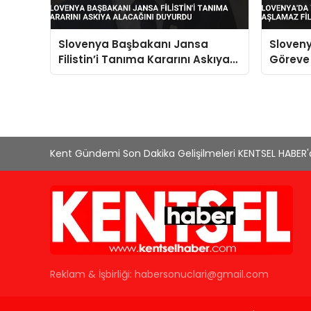
Slovenya Başbakanı Jansa
Sloven
Filistin’i Tanıma Kararını Askıya
Göreve 
Alacağını Duyurdu
Bayrağı
Kent Gündemi Son Dakika Gelişilmeleri KENTSEL HABER
Reklam & İşbirliği:
habersonuclari@gmail.com