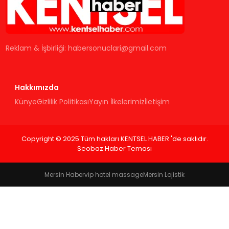
KÜLTÜR & SANAT
SPOR
Reklam & İşbirliği:
habersonuclari@gmail.com
SAĞLIK
Hakkımızda
Künye
Gizlilik Politikası
Yayın İlkelerimiz
İletişim
Copyright © 2025 Tüm hakları KENTSEL HABER 'de saklıdır.
Seobaz Haber Teması
Mersin Haber
vip hotel massage
Mersin Lojistik