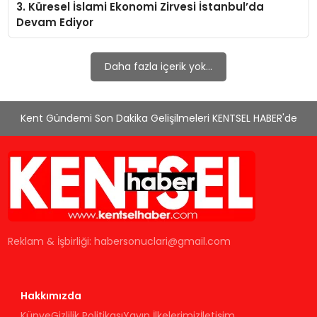
3. Küresel İslami Ekonomi Zirvesi İstanbul’da
KÜLTÜR & SANAT
Devam Ediyor
SPOR
Daha fazla içerik yok...
SAĞLIK
Kent Gündemi Son Dakika Gelişilmeleri KENTSEL HABER'de
Reklam & İşbirliği:
habersonuclari@gmail.com
Hakkımızda
Künye
Gizlilik Politikası
Yayın İlkelerimiz
İletişim