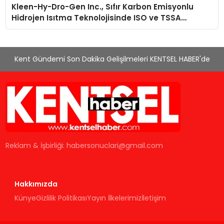
Kleen-Hy-Dro-Gen Inc., Sıfır Karbon Emisyonlu
Hidrojen Isıtma Teknolojisinde ISO ve TSSA
Düzenleyici Onaylarını Aldı
Kent Gündemi Son Dakika Gelişilmeleri KENTSEL HABER'de
Reklam & İşbirliği:
habersonuclari@gmail.com
Hakkımızda
Künye
Gizlilik Politikası
Yayın İlkelerimiz
İletişim