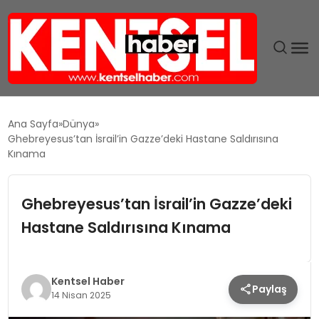
SON DAKIKA
Ana Sayfa
Dünya
Ghebreyesus’tan İsrail’in Gazze’deki Hastane Saldırısına
GÜNDEM
Kınama
EKONOMI
Ghebreyesus’tan İsrail’in Gazze’deki
Hastane Saldırısına Kınama
EĞITIM
TEKNOLOJI
Kentsel Haber
Paylaş
14 Nisan 2025
MAGAZIN