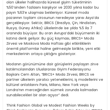
olan ülkeler halihazırda küresel giyim tüketiminin
%50’sinden fazlasını karşılıyor ve 2030 yılına kadar bu
payın %63’e ulaşması bekleniyor. Küresel moda
pazarının toplam cirosunun neredeyse yarısı Asya’da
gerçekleşiyor. Sektör, BRICS (Brezilya, Çin, Hindistan,
Rusya, Güney Afrika) ülkelerinde ise yılda %5 ila 7
oranında büyüyor. Bu oran Avrupa’daki büyümenin iki
katına denk geliyor. Bu güç kayması, BRICS+ Moda
Zirvesi ve Moskova Moda Haftası gibi etkinliklerin
önemli platformlar haline gelmesiyle birlikte, yeni etki
merkezlerinin ortaya çıktığını gösteriyor.
Modanın görünümüne dair görüşlerini paylaşan zirve
katılımcılarından Uluslararası Giyim Federasyonu
Başkanı Cem Altan, “BRICS+ Moda Zirvesi, BRICS ve
partner ülkelerin yaratıcı yeteneklerini, iş modellerini ve
kültürel anlatılarını Paris, Milano, New York veya
Londra’nın merceğinden süzmek zorunda kalmadan
sunabilecekleri bir alan açıyor” dedi.
Think Fashion Global ve Modest Fashion Weeks by