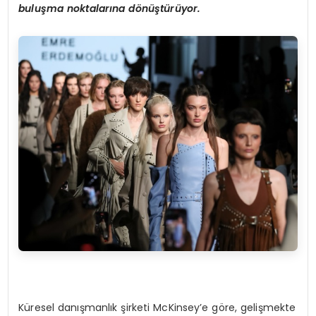
bulu
ş
ma noktalar
ı
na d
ö
n
üş
t
ü
r
ü
yor.
Küresel danışmanlık şirketi McKinsey’e göre, gelişmekte