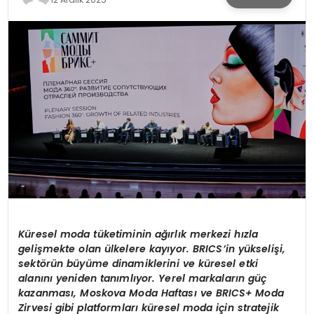
KÜLTÜR & SANAT
SPOR
SAĞLIK
K
ü
resel moda t
ü
ketiminin a
ğı
rl
ı
k merkezi h
ı
zla
geli
ş
mekte olan
ü
lkelere kay
ı
yor. BRICS
’
in y
ü
kseli
ş
i,
sekt
ö
r
ü
n b
ü
y
ü
me dinamiklerini ve k
ü
resel etki
alan
ı
n
ı
yeniden tan
ı
ml
ı
yor. Yerel markalar
ı
n g
üç
kazanmas
ı
, Moskova Moda Haftas
ı
ve BRICS+ Moda
Zirvesi gibi platformlar
ı
k
ü
resel moda i
ç
in stratejik