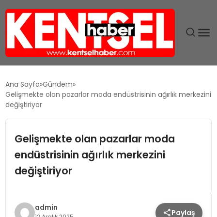
SON DAKIKA
Ana Sayfa
Gündem
Gelişmekte olan pazarlar moda endüstrisinin ağırlık merkezini
GÜNDEM
değiştiriyor
EKONOMI
Gelişmekte olan pazarlar moda
endüstrisinin ağırlık merkezini
EĞITIM
değiştiriyor
TEKNOLOJI
MAGAZIN
admin
Paylaş
12 Aralık 2025