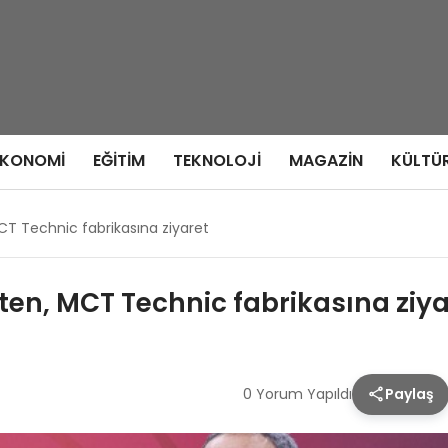
EKONOMI
EĞITIM
TEKNOLOJI
MAGAZIN
KÜLTÜ
T Technic fabrikasına ziyaret
en, MCT Technic fabrikasına ziya
0 Yorum Yapıldı
Paylaş