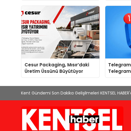
global marka vizyonunu
sergiledi
Cesur Packaging, Mısır’daki
Telegram 
Üretim Üssünü Büyütüyor
Telegram
Yerine Kat
Kent Gündemi Son Dakika Gelişilmeleri KENTSEL HABER