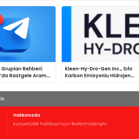
Grupları Rehberi:
Kleen-Hy-Dro-Gen Inc., Sıfır
’da Rastgele Arama
Karbon Emisyonlu Hidrojen
egori Bazlı Keşif
Isıtma Teknolojisinde ISO ve
TSSA Düzenleyici Onaylarını
Aldı
'de
Hakkımızda
Künye
Gizlilik Politikası
Yayın İlkelerimiz
İletişim