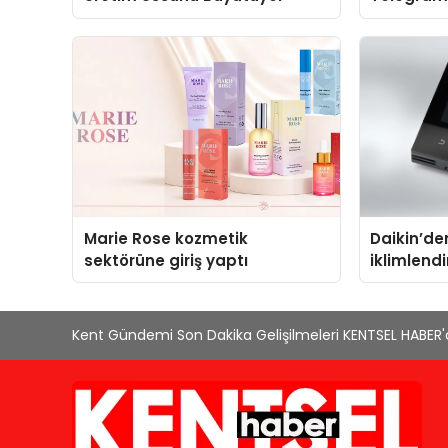
Yerine Kat
Marie Rose kozmetik
Daikin’den
sektörüne giriş yaptı
iklimlend
Madoka Pl
Kent Gündemi Son Dakika Gelişilmeleri KENTSEL HABER