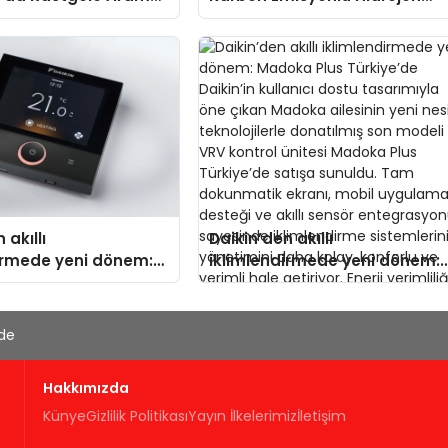
egori Bazlı Keşif
Isıtma Teknolojisinde ISO ve
TSSA Düzenleyici Onaylarını
Aldı
 akıllı
Daikin’den akıllı
irmede yeni dönem:
iklimlendirmede yeni dönem:
us Türkiye’de
Madoka Plus Türkiye’de
Daikin’in kullanıcı dostu
tasarımıyla öne çıkan Madok
'de
ailesinin yeni nesil
teknolojilerle donatılmış son
Hakkımızda
modeli VRV kontrol ünitesi
Madoka Plus Türkiye’de satış
Künye
Gizlilik Politikası
Yayın İlkelerimiz
İletişim
sunuldu. Tam dokunmatik