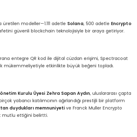
yıda üretilen modeller—1.111 adetle
Solana
, 500 adetle
Encrypto
afetini güvenli blockchain teknolojisiyle bir araya getiriyor.
rana entegre QR kod ile dijital cüzdan erişimi, Spectracoat
knik mükemmeliyetiyle etkinlikte büyük beğeni topladı.
önetim Kurulu Üyesi Zehra Sapan Aydın
, uluslararası çapta
rçok yabancı katılımcının ağırlandığı prestijli bir platform
tan duydukları memnuniyeti
ve Franck Muller Encrypto
mutlu ettiğini belirtti.