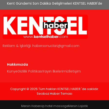
Kent Gündemi Son Dakika Gelişilmeleri KENTSEL HABER'de
Reklam & İşbirliği:
habersonuclari@gmail.com
Hakkımızda
Künye
Gizlilik Politikası
Yayın İlkelerimiz
İletişim
Copyright © 2025 Tüm hakları KENTSEL HABER 'de saklıdır.
Seobaz Haber Teması
Mersin Haber
vip hotel massage
Mersin Lojistik