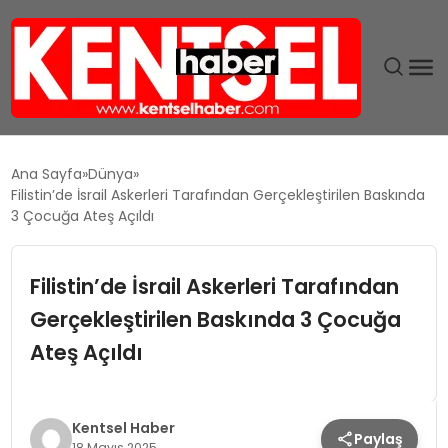
SON DAKIKA
Ana Sayfa
Dünya
Filistin’de İsrail Askerleri Tarafından Gerçekleştirilen Baskında
GÜNDEM
3 Çocuğa Ateş Açıldı
EKONOMI
Filistin’de İsrail Askerleri Tarafından
Gerçekleştirilen Baskında 3 Çocuğa
EĞITIM
Ateş Açıldı
TEKNOLOJI
MAGAZIN
Kentsel Haber
Paylaş
18 Mayıs 2025