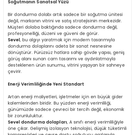
Soğutmanın Sanatsal Yüzü
Bir dondurma dolabı artık sadece bir soğutma ünitesi
değil, markanın vitrini ve satış stratejisinin merkezidir.
Müşteri dolaba baktığında sadece dondurma değil,
profesyonelliği, düzeni ve güveni de görür.
Sevel
, bu algıyı yaratmak için modern tasarımıyla
dondurma dolaplarını adeta bir sanat nesnesine
dönüştürür. Pürüzsüz hatlara sahip gövde yapısı, geniş
görüş alanı sunan cam tasarımı ve aydınlatmayla
desteklenen ürün sunumu, vitrini yaşayan bir sahneye
çevirir.
Enerji Verimliliğinde Yeni Standart
Artan enerji maliyetleri, işletmeler için en büyük gider
kalemlerinden biridir. Bu yüzden enerji verimliliği,
günümüzde sadece çevreci bir tercih değil, ekonomik
bir zorunluluktur.
Sevel dondurma dolapları
, A sınıfı enerji verimliliğiyle
öne çıkar. Gelişmiş izolasyon teknolojisi, düşük tüketimli
kompresörleri ve çevre dostu soğutucu gazlarıyla