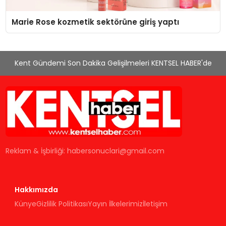
Marie Rose kozmetik sektörüne giriş yaptı
Kent Gündemi Son Dakika Gelişilmeleri KENTSEL HABER'de
Reklam & İşbirliği:
habersonuclari@gmail.com
Hakkımızda
Künye
Gizlilik Politikası
Yayın İlkelerimiz
İletişim