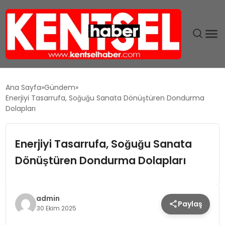
SON DAKIKA
Ana Sayfa
Gündem
Enerjiyi Tasarrufa, Soğuğu Sanata Dönüştüren Dondurma
GÜNDEM
Dolapları
EKONOMI
Enerjiyi Tasarrufa, Soğuğu Sanata
Dönüştüren Dondurma Dolapları
EĞITIM
TEKNOLOJI
admin
Paylaş
30 Ekim 2025
MAGAZIN