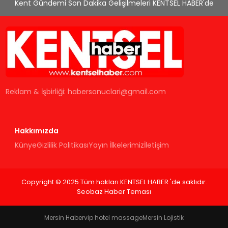
Kent Gündemi Son Dakika Gelişilmeleri KENTSEL HABER'de
Reklam & İşbirliği:
habersonuclari@gmail.com
Hakkımızda
Künye
Gizlilik Politikası
Yayın İlkelerimiz
İletişim
Copyright © 2025 Tüm hakları KENTSEL HABER 'de saklıdır.
Seobaz Haber Teması
Mersin Haber
vip hotel massage
Mersin Lojistik