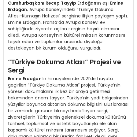
Cumhurbaşkanı Recep Tayyip Erdoğan
‘ın eşi
Emine
Erdoğan
, Avrupa Konseyi’ndeki “Türkiye Dokuma
Atlası-Kumaşın Hafızası” sergisine ilişkin paylaşım yaptı.
Emine Erdoğan, Fransa’da Avrupa Konseyi ev
sahipliğinde ziyarete açılan serginin hayırlı olmasını
diledi. Avrupa Konseyi’nin kültürel mirasın korunmasını
teşvik eden ve toplumlar arasında diyaloğu
destekleyen bir kurum olduğunu vurguladı.
“Türkiye Dokuma Atlası” Projesi ve
Sergi
Emine Erdoğan
‘ın himayelerinde 2021’de hayata
geçirilen “Türkiye Dokuma Atlası” projesi, Türkiye’nin
yöresel dokumalarını ilk kez bir araya getirmesi
bakımından önem taşıyor. Türkiye’nin yedi bölgesinden
yüzyıllar boyunca aktarılan dokuma bilgisini uluslararası
bir zeminde görünür kılmayı hedefleyen sergi,
ziyaretçilerin Türkiye’nin geleneksel dokuma kültürünü
tarihsel, toplumsal ve estetik boyutlarıyla ele alan
kapsamlı kültürel mirasını tanımasını sağlıyor. Sergi,
dokumanın yalnızca bir üretim faaliyeti değil, aynı