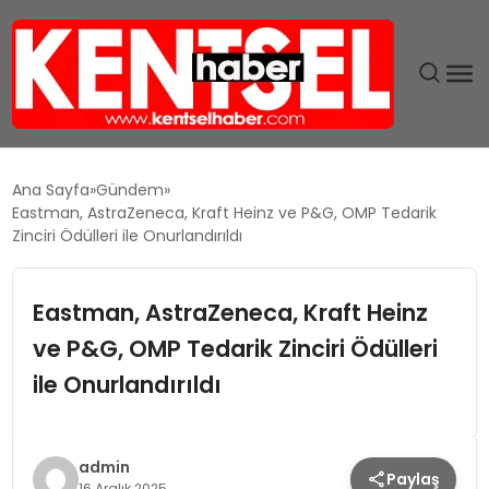
SON DAKIKA
Ana Sayfa
Gündem
Eastman, AstraZeneca, Kraft Heinz ve P&G, OMP Tedarik
GÜNDEM
Zinciri Ödülleri ile Onurlandırıldı
EKONOMI
Eastman, AstraZeneca, Kraft Heinz
ve P&G, OMP Tedarik Zinciri Ödülleri
EĞITIM
ile Onurlandırıldı
TEKNOLOJI
MAGAZIN
admin
Paylaş
16 Aralık 2025