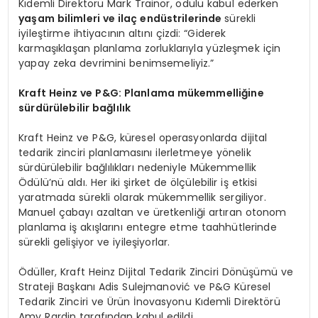
Kıdemli Direktörü Mark Trainor, ödülü kabul ederken
yaşam bilimleri ve ilaç endüstrilerinde
sürekli
iyileştirme ihtiyacının altını çizdi: “Giderek
karmaşıklaşan planlama zorluklarıyla yüzleşmek için
yapay zeka devrimini benimsemeliyiz.”
Kraft Heinz ve P&G: Planlama mükemmelliğ
ine
s
ürdürülebilir bağlılık
Kraft Heinz ve P&G, küresel operasyonlarda dijital
tedarik zinciri planlamasını ilerletmeye yönelik
sürdürülebilir bağlılıkları nedeniyle Mükemmellik
Ödülü’nü aldı. Her iki şirket de ölçülebilir iş etkisi
yaratmada sürekli olarak mükemmellik sergiliyor.
Manuel çabayı azaltan ve üretkenliği artıran otonom
planlama iş akışlarını entegre etme taahhütlerinde
sürekli gelişiyor ve iyileşiyorlar.
Ödüller, Kraft Heinz Dijital Tedarik Zinciri Dönüşümü ve
Strateji Başkanı Adis Sulejmanović ve P&G Küresel
Tedarik Zinciri ve Ürün İnovasyonu Kıdemli Direktörü
Amy Rardin tarafından kabul edildi.