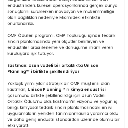
endüstri lideri, küresel operasyonlarında gerçek dünya
sonuçlarını sürüklerken inovasyon ve mükemmelliğe
olan bağlılıkları nedeniyle Miami’deki etkinlikte
onurlandırıldı.
OMP Ödülleri programı, OMP Topluluğu içinde tedarik
zinciri planlamasında yeni ölçütler belirleyen ve
endüstriler arası ilerleme ve dönüşüme ilham veren
kuruluşlara ışık tutuyor.
Eastman: Uzun vadeli bir ortaklıkta Unison
Planning™’i birlikte şekillendiriyor
Yaklaşık yirmi yıldır stratejik bir OMP müşterisi olan
Eastman,
Unison
Planning
™’in
kimya endüstrisi
çözümünü birlikte şekillendirdiği için Uzun Vadeli
Ortaklık Ödülü’nü aldı. Eastman’ın vizyonu ve yoğun iş
birliği, kimyasal tedarik zinciri planlamasındaki en iyi
uygulamaların yeniden tanımlanmasına yardımcı oldu
ve daha geniş endüstri standartları üzerinde olumlu bir
etki yarattı.