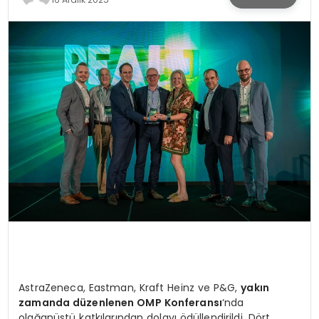
KÜLTÜR & SANAT
SPOR
SAĞLIK
AstraZeneca, Eastman, Kraft Heinz ve P&G,
yakın
zamanda düzenlenen OMP Konferansı
‘nda
olağanüstü katkılarından dolayı ödüllendirildi. Dört