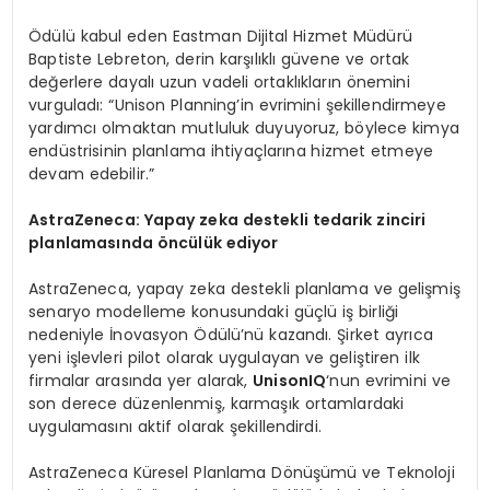
Ödülü kabul eden Eastman Dijital Hizmet Müdürü
Baptiste Lebreton, derin karşılıklı güvene ve ortak
değerlere dayalı uzun vadeli ortaklıkların önemini
vurguladı: “Unison Planning’in evrimini şekillendirmeye
yardımcı olmaktan mutluluk duyuyoruz, böylece kimya
endüstrisinin planlama ihtiyaçlarına hizmet etmeye
devam edebilir.”
AstraZeneca: Yapay zeka destekli tedarik zinciri
planlamasında
ö
ncülük ediyor
AstraZeneca, yapay zeka destekli planlama ve gelişmiş
senaryo modelleme konusundaki güçlü iş birliği
nedeniyle İnovasyon Ödülü’nü kazandı. Şirket ayrıca
yeni işlevleri pilot olarak uygulayan ve geliştiren ilk
firmalar arasında yer alarak,
UnisonIQ
‘nun evrimini ve
son derece düzenlenmiş, karmaşık ortamlardaki
uygulamasını aktif olarak şekillendirdi.
AstraZeneca Küresel Planlama Dönüşümü ve Teknoloji