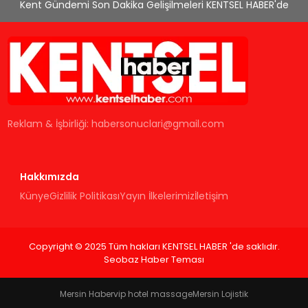
Kent Gündemi Son Dakika Gelişilmeleri KENTSEL HABER'de
Reklam & İşbirliği:
habersonuclari@gmail.com
Hakkımızda
Künye
Gizlilik Politikası
Yayın İlkelerimiz
İletişim
Copyright © 2025 Tüm hakları KENTSEL HABER 'de saklıdır.
Seobaz Haber Teması
Mersin Haber
vip hotel massage
Mersin Lojistik