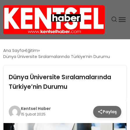
SON DAKIKA
Ana Sayfa
Eğitim
Dünya Üniversite Sıralamalarında Türkiye’nin Durumu
GÜNDEM
Dünya Üniversite Sıralamalarında
EKONOMI
Türkiye’nin Durumu
EĞITIM
TEKNOLOJI
Kentsel Haber
Paylaş
15 Şubat 2025
MAGAZIN