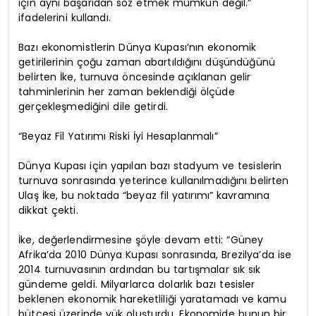
için aynı başarıdan söz etmek mümkün değil.”
ifadelerini kullandı.
Bazı ekonomistlerin Dünya Kupası’nın ekonomik
getirilerinin çoğu zaman abartıldığını düşündüğünü
belirten İke, turnuva öncesinde açıklanan gelir
tahminlerinin her zaman beklendiği ölçüde
gerçekleşmediğini dile getirdi.
“Beyaz Fil Yatırımı Riski İyi Hesaplanmalı”
Dünya Kupası için yapılan bazı stadyum ve tesislerin
turnuva sonrasında yeterince kullanılmadığını belirten
Ulaş İke, bu noktada “beyaz fil yatırımı” kavramına
dikkat çekti.
İke, değerlendirmesine şöyle devam etti: “Güney
Afrika’da 2010 Dünya Kupası sonrasında, Brezilya’da ise
2014 turnuvasının ardından bu tartışmalar sık sık
gündeme geldi. Milyarlarca dolarlık bazı tesisler
beklenen ekonomik hareketliliği yaratamadı ve kamu
bütçesi üzerinde yük oluşturdu. Ekonomide bunun bir