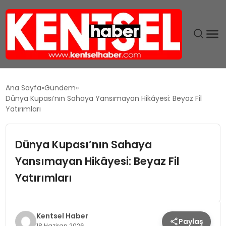
SON DAKIKA
Ana Sayfa
Gündem
Dünya Kupası’nın Sahaya Yansımayan Hikâyesi: Beyaz Fil
GÜNDEM
Yatırımları
EKONOMI
Dünya Kupası’nın Sahaya
Yansımayan Hikâyesi: Beyaz Fil
EĞITIM
Yatırımları
TEKNOLOJI
MAGAZIN
Kentsel Haber
Paylaş
18 Haziran 2026