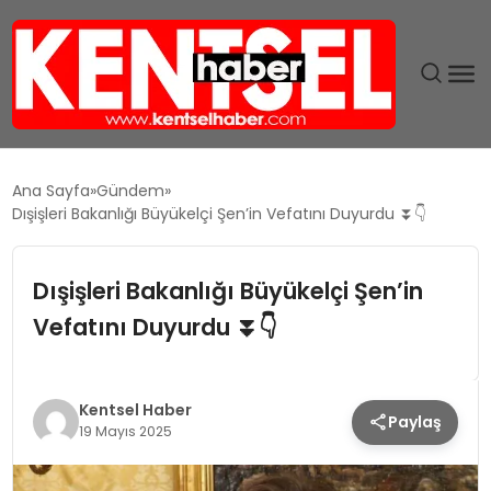
SON DAKIKA
Ana Sayfa
Gündem
Dışişleri Bakanlığı Büyükelçi Şen’in Vefatını Duyurdu ⏬👇
GÜNDEM
Dışişleri Bakanlığı Büyükelçi Şen’in
EKONOMI
Vefatını Duyurdu ⏬👇
EĞITIM
TEKNOLOJI
Kentsel Haber
Paylaş
19 Mayıs 2025
MAGAZIN