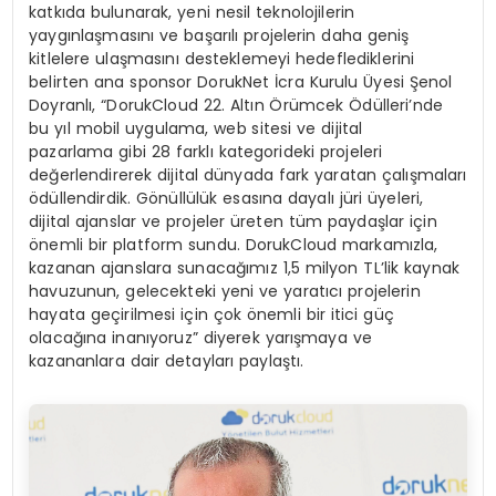
katkıda bulunarak, yeni nesil teknolojilerin
yaygınlaşmasını ve başarılı projelerin daha geniş
kitlelere ulaşmasını desteklemeyi hedeflediklerini
belirten ana sponsor DorukNet İcra Kurulu Üyesi Şenol
Doyranlı, “DorukCloud 22. Altın Örümcek Ödülleri’nde
bu yıl mobil uygulama, web sitesi ve dijital
pazarlama gibi 28 farklı kategorideki projeleri
değerlendirerek dijital dünyada fark yaratan çalışmaları
ödüllendirdik. Gönüllülük esasına dayalı jüri üyeleri,
dijital ajanslar ve projeler üreten tüm paydaşlar için
önemli bir platform sundu. DorukCloud markamızla,
kazanan ajanslara sunacağımız 1,5 milyon TL’lik kaynak
havuzunun, gelecekteki yeni ve yaratıcı projelerin
hayata geçirilmesi için çok önemli bir itici güç
olacağına inanıyoruz” diyerek yarışmaya ve
kazananlara dair detayları paylaştı.