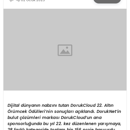
KÜLTÜR & SANAT
SPOR
SAĞLIK
Dijital dünyanın nabzını tutan DorukCloud 22. Altın
Örümcek Ödülleri’nin sonuçları açıklandı. DorukNet’in
bulut çözümleri markası DorukCloud’un ana
sponsorluğunda bu yıl 22. kez düzenlenen yarışmaya,
28 farklı kategoride toplam bin 156 proje başvurdu.