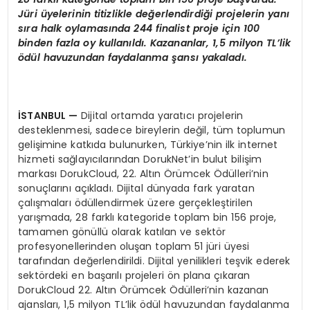
Jüri üyelerinin titizlikle değerlendirdiği projelerin yanı
sıra halk oylamasında 244 finalist proje için 100
binden fazla oy kullanıldı. Kazananlar, 1,5 milyon TL’lik
ödül havuzundan faydalanma şansı yakaladı.
İSTANBUL —
Dijital ortamda yaratıcı projelerin
desteklenmesi, sadece bireylerin değil, tüm toplumun
gelişimine katkıda bulunurken, Türkiye’nin ilk internet
hizmeti sağlayıcılarından DorukNet’in bulut bilişim
markası DorukCloud, 22. Altın Örümcek Ödülleri’nin
sonuçlarını açıkladı. Dijital dünyada fark yaratan
çalışmaları ödüllendirmek üzere gerçekleştirilen
yarışmada, 28 farklı kategoride toplam bin 156 proje,
tamamen gönüllü olarak katılan ve sektör
profesyonellerinden oluşan toplam 51 jüri üyesi
tarafından değerlendirildi. Dijital yenilikleri teşvik ederek
sektördeki en başarılı projeleri ön plana çıkaran
DorukCloud 22. Altın Örümcek Ödülleri’nin kazanan
ajansları, 1,5 milyon TL’lik ödül havuzundan faydalanma