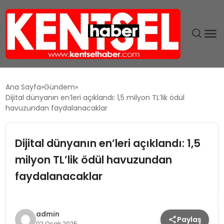
SON DAKIKA
Ana Sayfa
Gündem
Dijital dünyanın en’leri açıklandı: 1,5 milyon TL’lik ödül
GÜNDEM
havuzundan faydalanacaklar
EKONOMI
Dijital dünyanın en’leri açıklandı: 1,5
milyon TL’lik ödül havuzundan
EĞITIM
faydalanacaklar
TEKNOLOJI
MAGAZIN
admin
Paylaş
02 Ocak 2025