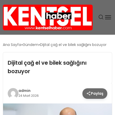
SON DAKIKA
Ana Sayfa
Gündem
Dijital çağ el ve bilek sağlığını bozuyor
GÜNDEM
Dijital çağ el ve bilek sağlığını
EKONOMI
bozuyor
EĞITIM
admin
Paylaş
TEKNOLOJI
24 Mart 2026
MAGAZIN