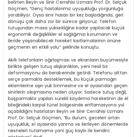
belirten Beyin ve Sinir Cerrahisi Uzmanı Prof. Dr. Selçuk
Göçmen, “Genç hastalarımız uyuşukluğu yorgunluğa
yorabiliyor. Oysa sinir hasarı bir kez başladığında, geri
dönüşü çok daha zor bir sürece giriyoruz. Telefon
tutuşundan masa yüksekliğine kadar yapılacak küçük
ergonomik değişiklikler el sağlığımızı korumanın ve
ileride yaşanabilecek hareket kısıtlamalarının önüne
geçmenin en etkili yolu” şeklinde konuştu.
Akıllı telefonların ağırlaşması ve ekranların büyümesiyle
birlikte gelişen tutuş alışkanlıkları, yeni nesil bir
deformasyonu da beraberinde getirdi. Telefonu alttan
serçe parmakla desteklemek, bu küçük parmağın
eklemlerine aşırı yük binmesine ve el ayasından geçen
sinirlerin sıkışmasına neden oluyor. Sadece tutuş değil,
başparmakla yapılan sürekli kaydırma hareketinin de el
bileğindeki karpal tünel bölgesinde enflamasyona yol
açabildiğini hatırlatan Beyin ve Sinir Cerrahisi Uzmanı
Prof. Dr. Selçuk Göçmen, “Bu durum, geceleri artan
uyuşukluk, el ayasında yanma ve ilerleyen dönemlerde
nesneleri tutamama yani güç kaybı ile kendini