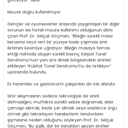
gösteriyor” dedi.
Mouse doğru kullanılmıyor
Gençler ve
oyunseverler
arasında yaygınlaşan bir diğer
sorunun ise hatalı
mouse
kullanımı olduğunun altını
çizen Prof. Dr. Selçuk Göçmen, “Bileğin sürekli masa
kenarına veya sert bir yüzeye baskı yapması sinir
iletimini kesintiye uğratıyor. Bileğin masaya temas
ettiği noktada oluşan sürekli basınç Karpal Tünel
Sendromu”nun
yanı sıra dirsek bölgesindeki sinirleri
etkileyen “
Kübital
Tünel
Sendromu”nu
da tetikliyor”
uyarısında bulundu.
Ev hanımları ve gastronomi çalışanları da risk altında
Sinir sıkışmasının sadece teknolojiyle de sınırlı
dolmadığını, mutfakta sürekli sebze doğramak, elde
çamaşır sıkmak, bezle yer silmek veya saatlerce örgü
örmek gibi tekrarlayan hareketlerin tendonların
şişmesine neden olduğunu söyleyen Prof. Dr. Selçuk
Göçmen, “Bu şişlik, dar bir kanaldan geçen sinirleri