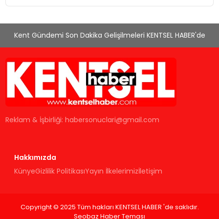
Düzenleyici Onaylarını Aldı
Kent Gündemi Son Dakika Gelişilmeleri KENTSEL HABER'de
Reklam & İşbirliği:
habersonuclari@gmail.com
Hakkımızda
Künye
Gizlilik Politikası
Yayın İlkelerimiz
İletişim
Copyright © 2025 Tüm hakları KENTSEL HABER 'de saklıdır.
Seobaz Haber Teması