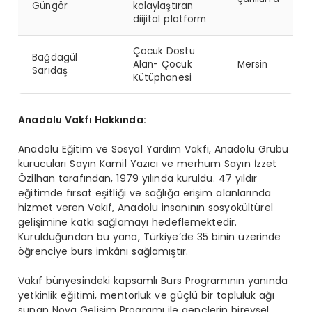
Güngör
kolaylaştıran
diijital platform
Çocuk Dostu
Bağdagül
Alan- Çocuk
Mersin
Sarıdaş
Kütüphanesi
Anadolu Vakfı Hakkında:
Anadolu Eğitim ve Sosyal Yardım Vakfı, Anadolu Grubu
kurucuları Sayın Kamil Yazıcı ve merhum Sayın İzzet
Özilhan tarafından, 1979 yılında kuruldu. 47 yıldır
eğitimde fırsat eşitliği ve sağlığa erişim alanlarında
hizmet veren Vakıf, Anadolu insanının sosyokültürel
gelişimine katkı sağlamayı hedeflemektedir.
Kurulduğundan bu yana, Türkiye’de 35 binin üzerinde
öğrenciye burs imkânı sağlamıştır.
Vakıf bünyesindeki kapsamlı Burs Programının yanında
yetkinlik eğitimi, mentorluk ve güçlü bir topluluk ağı
sunan Nova Gelişim Programı ile gençlerin bireysel