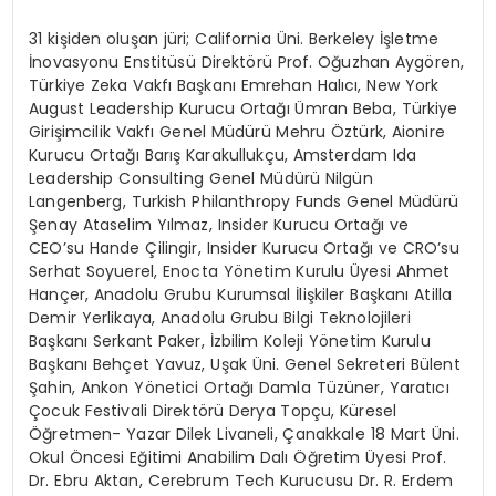
31 kişiden oluşan jüri; California Üni. Berkeley İşletme
İnovasyonu Enstitüsü Direktörü Prof. Oğuzhan Aygören,
Türkiye Zeka Vakfı Başkanı Emrehan Halıcı, New York
August Leadership Kurucu Ortağı Ümran Beba, Türkiye
Girişimcilik Vakfı Genel Müdürü Mehru Öztürk, Aionire
Kurucu Ortağı Barış Karakullukçu, Amsterdam Ida
Leadership Consulting Genel Müdürü Nilgün
Langenberg, Turkish Philanthropy Funds Genel Müdürü
Şenay Ataselim Yılmaz, Insider Kurucu Ortağı ve
CEO’su Hande Çilingir, Insider Kurucu Ortağı ve CRO’su
Serhat Soyuerel, Enocta Yönetim Kurulu Üyesi Ahmet
Hançer, Anadolu Grubu Kurumsal İlişkiler Başkanı Atilla
Demir Yerlikaya, Anadolu Grubu Bilgi Teknolojileri
Başkanı Serkant Paker, İzbilim Koleji Yönetim Kurulu
Başkanı Behçet Yavuz, Uşak Üni. Genel Sekreteri Bülent
Şahin, Ankon Yönetici Ortağı Damla Tüzüner, Yaratıcı
Çocuk Festivali Direktörü Derya Topçu, Küresel
Öğretmen- Yazar Dilek Livaneli, Çanakkale 18 Mart Üni.
Okul Öncesi Eğitimi Anabilim Dalı Öğretim Üyesi Prof.
Dr. Ebru Aktan, Cerebrum Tech Kurucusu Dr. R. Erdem