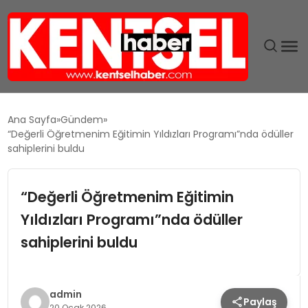
SON DAKIKA
Ana Sayfa
Gündem
“Değerli Öğretmenim Eğitimin Yıldızları Programı”nda ödüller
GÜNDEM
sahiplerini buldu
EKONOMI
“Değerli Öğretmenim Eğitimin
Yıldızları Programı”nda ödüller
EĞITIM
sahiplerini buldu
TEKNOLOJI
MAGAZIN
admin
Paylaş
20 Ocak 2026