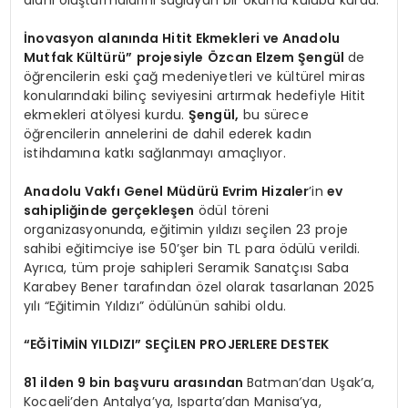
alanı oluşturmalarını sağlayan bir okuma kulübü kurdu.
İnovasyon alanında Hitit Ekmekleri ve Anadolu
Mutfak Kültürü”
projesiyle
Özcan Elzem Şengül
de
öğrencilerin eski çağ medeniyetleri ve kültürel miras
konularındaki bilinç seviyesini artırmak hedefiyle Hitit
ekmekleri atölyesi kurdu.
Şengül,
bu sürece
öğrencilerin annelerini de dahil ederek kadın
istihdamına katkı sağlanmayı amaçlıyor.
Anadolu Vakfı Genel Müdürü Evrim Hizaler
’in
ev
sahipliğinde gerçekleşen
ödül töreni
organizasyonunda, eğitimin yıldızı seçilen 23 proje
sahibi eğitimciye ise 50’şer bin TL para ödülü verildi.
Ayrıca, tüm proje sahipleri Seramik Sanatçısı Saba
Karabey Bener tarafından özel olarak tasarlanan 2025
yılı “Eğitimin Yıldızı” ödülünün sahibi oldu.
“EĞİTİMİN YILDIZI” SEÇİLEN PROJERLERE DESTEK
81 ilden 9 bin başvuru arasından
Batman’dan Uşak’a,
Kocaeli’den Antalya’ya, Isparta’dan Manisa’ya,