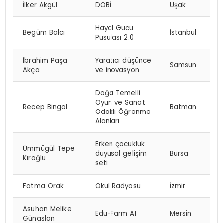
İlker Akgül
DOBİ
Uşak
Hayal Gücü
Begüm Balcı
İstanbul
Pusulası 2.0
İbrahim Paşa
Yaratıcı düşünce
Samsun
Akça
ve inovasyon
Doğa Temelli
Oyun ve Sanat
Recep Bingöl
Batman
Odaklı Öğrenme
Alanları
Erken çocukluk
Ümmügül Tepe
duyusal gelişim
Bursa
Kıroğlu
seti
Fatma Orak
Okul Radyosu
İzmir
Asuhan Melike
Edu-Farm AI
Mersin
Günaslan