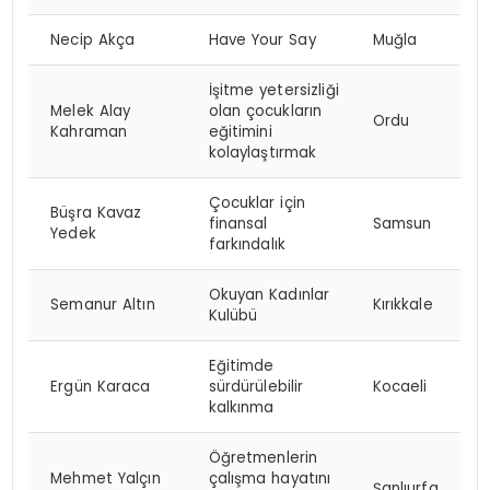
Necip Akça
Have Your Say
Muğla
İşitme yetersizliği
Melek Alay
olan çocukların
Ordu
Kahraman
eğitimini
kolaylaştırmak
Çocuklar için
Büşra Kavaz
finansal
Samsun
Yedek
farkındalık
Okuyan Kadınlar
Semanur Altın
Kırıkkale
Kulübü
Eğitimde
Ergün Karaca
sürdürülebilir
Kocaeli
kalkınma
Öğretmenlerin
Mehmet Yalçın
çalışma hayatını
Şanlıurfa