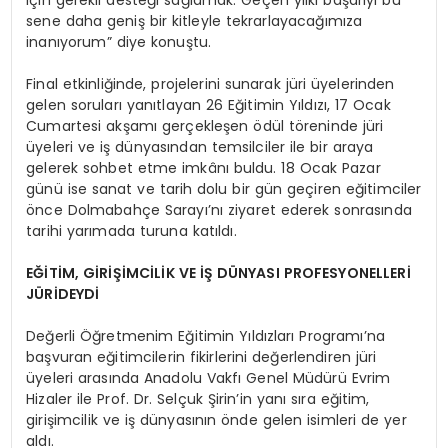
için gerekli desteği sağlamak. Geçen yılki başarıyı bu
sene daha geniş bir kitleyle tekrarlayacağımıza
inanıyorum” diye konuştu.
Final etkinliğinde, projelerini sunarak jüri üyelerinden
gelen soruları yanıtlayan 26 Eğitimin Yıldızı, 17 Ocak
Cumartesi akşamı gerçekleşen ödül töreninde jüri
üyeleri ve iş dünyasından temsilciler ile bir araya
gelerek sohbet etme imkânı buldu. 18 Ocak Pazar
günü ise sanat ve tarih dolu bir gün geçiren eğitimciler
önce Dolmabahçe Sarayı’nı ziyaret ederek sonrasında
tarihi yarımada turuna katıldı.
EĞİTİM, GİRİŞİMCİLİK VE İŞ DÜNYASI PROFESYONELLERİ
JÜRİDEYDİ
Değerli Öğretmenim Eğitimin Yıldızları Programı’na
başvuran eğitimcilerin fikirlerini değerlendiren jüri
üyeleri arasında Anadolu Vakfı Genel Müdürü Evrim
Hizaler ile Prof. Dr. Selçuk Şirin’in yanı sıra eğitim,
girişimcilik ve iş dünyasının önde gelen isimleri de yer
aldı.