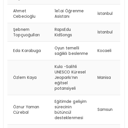
Ahmet
1e1.ai Öğrenme
İstanbul
Cebecioğlu
Asistanı
Şebnem
RapsEdu
İstanbul
Topçuoğulları
KidSongs
Oyun temelli
Eda Karabuga
Kocaeli
sağlıklı beslenme
Kula -Salihli
UNESCO Küresel
Özlem Kaya
Jeoparkı’nın
Manisa
eğitsel
potansiyeli
Eğitimde gelişim
Öznur Yaman
sürecinin
Samsun
Cürebal
bütüncül
desteklenmesi