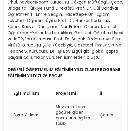
Erkul, AdvisorsRoom Kurucusu Gökçen Müftüoğlu Çapa,
Bridge to Türkiye Fund Direktörü Prof. Dr. Gül Bahtiyar,
Öğretmen H. Emre Seçgin, Hacettepe Üni. Eğitim
Fakültesi Öğretim Üyesi Prof. Dr. Hünkar Korkmaz,
Eğitim Kariyer Danışmanı Nur Erdem Özeren, Küresel
Öğretmen-Yazar Nurten Akkuş, Gazi Üni. Öğretim Üyesi
ve IoTfyEdu Kurucusu Prof. Dr. Selçuk Özdemir ve Bilim
Virüsü Kurucusu Şule Yücebıyık, Gazeteci Timur Sırt ve
TeacherX Kurucusu Dr. Işıl Boy Ergül gibi global çapta
başarılı çalışmalar yürüten isimlerden oluştu.
DEĞERLİ ÖĞRETMENİM EĞİTİMİN YILDIZLARI PROGRAMI:
EĞİTİMİN YILDIZI 26 PROJE
Eğitimci İsmi
Proje İsmi
İl
Mevsimlik tarım
göçüne giden
Buse Yıldırım
Çorum
çocukların eğitim
takibi