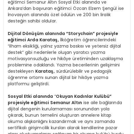
eğitimci Semanur Altın Sosyal Etki alanında ve
Ankara’dan başvuran eğitimci Özcan Elzem Şengül ise
İnovasyon alanında özel ödülün ve 200 bin liralık
desteğin sahibi oldular.
Dijital Dönüşüm alanında “Storychain” projesiyle
eğitimci Arda Karataş,
İlköğretim öğrencilerindeki
“ilham eksikliği, yalnız yazma baskısı ve yetersiz dijital
destek” gibi nedenlerle oluşan yaratıcı yazma
motivasyonsuzluğu ve hikâye üretiminden uzaklaşma
problemine odaklandı. Yazma becerilerinin gelişimini
destekleyen
Karataş,
sürdürülebilir ve pedagojik
öğrenme ortamı sunan dijital bir hikâye yazma
platformu geliştirdi.
Sosyal Etki alanında
“
Okuyan Kadınlar Kulübü”
projesiyle eğitimci Semanur Altın
ise aile bağlarında
dijital dengenin kurulamaması sorunundan yola
çıkarak, bunun temelini oluşturan annelere kitap
okuma alışkanlığını kazandırmak ve aynı zamanda
sertifikalı girişimcilik kursları alarak kendilerine pazar