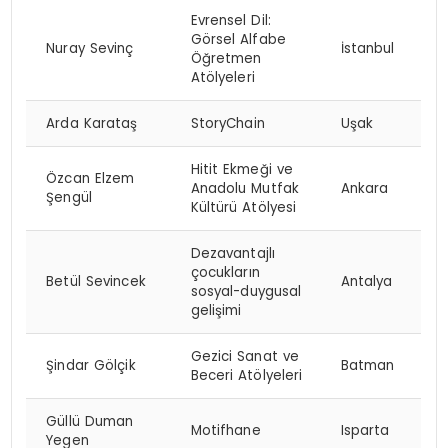
Evrensel Dil:
Görsel Alfabe
Nuray Sevinç
İstanbul
Öğretmen
Atölyeleri
Arda Karataş
StoryChain
Uşak
Hitit Ekmeği ve
Özcan Elzem
Anadolu Mutfak
Ankara
Şengül
Kültürü Atölyesi
Dezavantajlı
çocukların
Betül Sevincek
Antalya
sosyal-duygusal
gelişimi
Gezici Sanat ve
Şindar Gölçik
Batman
Beceri Atölyeleri
Güllü Duman
Motifhane
Isparta
Yegen