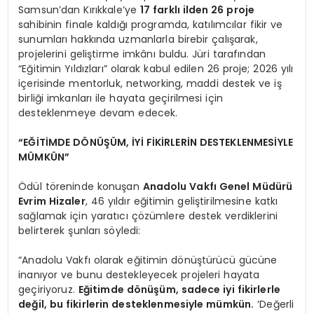
Samsun’dan Kırıkkale’ye
17 farklı ilden 26 proje
sahibinin finale kaldığı programda, katılımcılar fikir ve
sunumları hakkında uzmanlarla birebir çalışarak,
projelerini geliştirme imkânı buldu. Jüri tarafından
“Eğitimin Yıldızları” olarak kabul edilen 26 proje; 2026 yılı
içerisinde mentorluk, networking, maddi destek ve iş
birliği imkanları ile hayata geçirilmesi için
desteklenmeye devam edecek.
“EĞİTİMDE DÖNÜŞÜM, İYİ FİKİRLERİN DESTEKLENMESİYLE
MÜMKÜN”
Ödül töreninde konuşan
Anadolu Vakfı Genel Müdürü
Evrim Hizaler
, 46 yıldır eğitimin geliştirilmesine katkı
sağlamak için yaratıcı çözümlere destek verdiklerini
belirterek şunları söyledi:
“Anadolu Vakfı olarak eğitimin dönüştürücü gücüne
inanıyor ve bunu destekleyecek projeleri hayata
geçiriyoruz.
Eğitimde dönüşüm, sadece iyi fikirlerle
değil, bu fikirlerin desteklenmesiyle mümkün.
‘Değerli