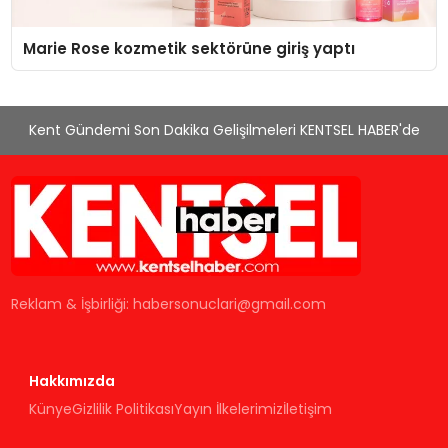
Marie Rose kozmetik sektörüne giriş yaptı
Kent Gündemi Son Dakika Gelişilmeleri KENTSEL HABER'de
Reklam & İşbirliği:
habersonuclari@gmail.com
Hakkımızda
Künye
Gizlilik Politikası
Yayın İlkelerimiz
İletişim