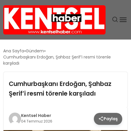
SON DAKIKA
Ana Sayfa
Gündem
Cumhurbaşkanı Erdoğan, Şahbaz Şerif’i resmi törenle
GÜNDEM
karşıladı
EKONOMI
Cumhurbaşkanı Erdoğan, Şahbaz
Şerif’i resmi törenle karşıladı
EĞITIM
TEKNOLOJI
Kentsel Haber
Paylaş
04 Temmuz 2026
MAGAZIN