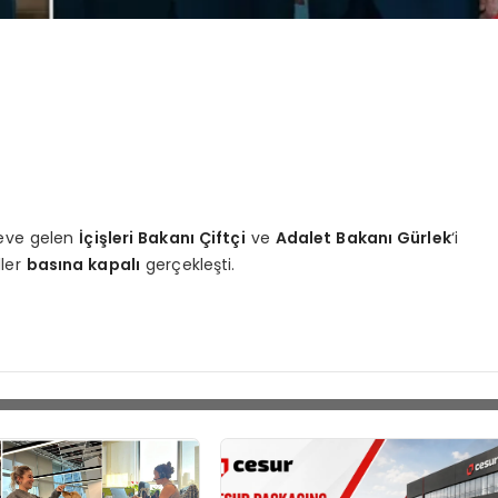
reve gelen
İçişleri Bakanı Çiftçi
ve
Adalet Bakanı Gürlek
‘i
ller
basına kapalı
gerçekleşti.