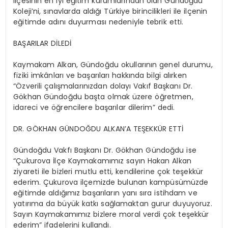
ilçesinin en iyi eğitim kurumlarından olan Gündoğdu
Koleji’ni
, sınavlarda aldığı Türkiye birincilikleri ile ilçenin
eğitimde adını duyurması nedeniyle tebrik etti.
BAŞARILAR DİLEDİ
Kaymakam Alkan, Gündoğdu okullarının genel durumu,
fiziki imkânları ve başarıları hakkında bilgi alırken
“Özverili çalışmalarınızdan dolayı Vakıf Başkanı Dr.
Gökhan Gündoğdu başta olmak üzere öğretmen,
idareci ve öğrencilere başarılar dilerim” dedi.
DR. GÖKHAN GÜNDOĞDU ALKAN’A TEŞEKKÜR ETTİ
Gündoğdu Vakfı Başkanı Dr. Gökhan Gündoğdu ise
“Çukurova İlçe Kaymakamımız sayın Hakan Alkan
ziyareti ile bizleri mutlu etti, kendilerine çok teşekkür
ederim. Çukurova ilçemizde bulunan kampüsümüzde
eğitimde aldığımız başarıların yanı sıra istihdam ve
yatırıma da büyük katkı sağlamaktan gurur duyuyoruz.
Sayın Kaymakamımız bizlere moral verdi çok teşekkür
ederim” ifadelerini kullandı.