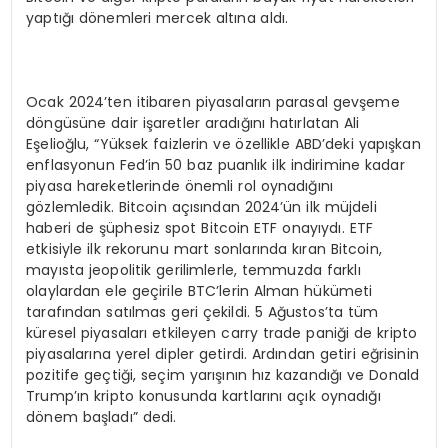
yaptığı dönemleri mercek altına aldı.
Ocak 2024’ten itibaren piyasaların parasal gevşeme
döngüsüne dair işaretler aradığını hatırlatan Ali
Eşelioğlu, “Yüksek faizlerin ve özellikle ABD’deki yapışkan
enflasyonun Fed’in 50 baz puanlık ilk indirimine kadar
piyasa hareketlerinde önemli rol oynadığını
gözlemledik. Bitcoin açısından 2024’ün ilk müjdeli
haberi de şüphesiz spot Bitcoin ETF onayıydı. ETF
etkisiyle ilk rekorunu mart sonlarında kıran Bitcoin,
mayısta jeopolitik gerilimlerle, temmuzda farklı
olaylardan ele geçirile BTC’lerin Alman hükümeti
tarafından satılmas geri çekildi. 5 Ağustos’ta tüm
küresel piyasaları etkileyen carry trade paniği de kripto
piyasalarına yerel dipler getirdi. Ardından getiri eğrisinin
pozitife geçtiği, seçim yarışının hız kazandığı ve Donald
Trump’ın kripto konusunda kartlarını açık oynadığı
dönem başladı” dedi.