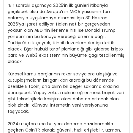
“Bir sonraki aşamaya 2025’in ilk günleri itibarıyla
geçilecek olsa da Avrupa’nın MiCA yasasının tam
anlamıyla uygulamaya alınması için 30 Haziran
2026’ya işaret ediliyor. Halen net bir çerçeveden
yoksun olan ABD’nin ilerleme hızı ise Donald Trump
yönetiminin bu konuya vereceği öneme bağlı.
Türkiye’de ilk çeyrek, ikincil düzenlemeler için kritik
olacak. Eğer hukuki taraf planlandığı gibi giderse kripto
para ve Web3 ekosisteminin büyüme çağı tescillenmiş
olacak.
Küresel kamu borçlarının rekor seviyelere ulaştığı ve
kutuplaşmaların kırılganlıkları artırdığı bu dönemde
özellikle Bitcoin, ana akım bir değer saklama aracına
dönüşecek. Yapay zeka, makine öğrenmesi, büyük veri
gibi teknolojilerle kesişim alanı daha da artacak olan
blok zinciri, dünyayı internetin yeni versiyonuna
taşıyacak.
2024’ü uçtan uca bu yeni döneme hazırlanmakla
geçiren CoinTR olarak; güvenli, hızlı, erişilebilir, uzman,