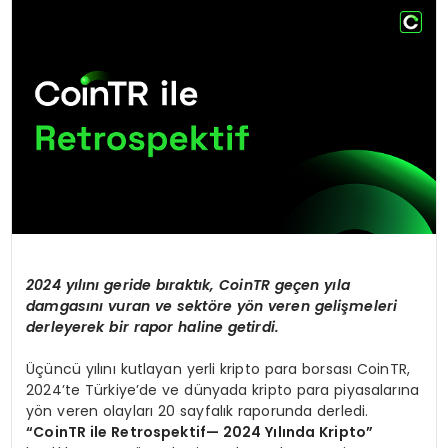
KÜLTÜR & SANAT
SPOR
SAĞLIK
2024 yı
l
ı
n
ı
geride b
ı
rakt
ı
k, CoinTR ge
ç
en y
ı
la
damgas
ı
n
ı
vuran ve sekt
ö
re y
ö
n veren geli
ş
meleri
derleyerek bir rapor haline getirdi.
Üçüncü yılını kutlayan yerli kripto para borsası CoinTR,
2024’te Türkiye’de ve dünyada kripto para piyasalarına
yön veren olayları 20 sayfalık raporunda derledi.
“
CoinTR ile Retrospektif
— 2024 Yı
l
ı
nda Kripto
”