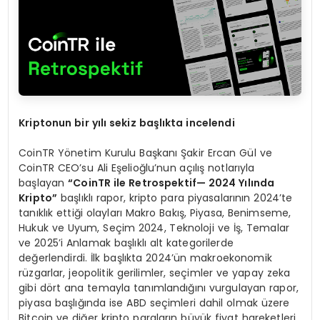
Kriptonun bir y
ı
l
ı
sekiz ba
ş
l
ı
kta incelendi
CoinTR Yönetim Kurulu Başkanı Şakir Ercan Gül ve
CoinTR CEO’su Ali Eşelioğlu’nun açılış notlarıyla
başlayan
“
CoinTR ile Retrospektif
— 2024 Yı
l
ı
nda
Kripto
”
başlıklı rapor, kripto para piyasalarının 2024’te
tanıklık ettiği olayları Makro Bakış, Piyasa, Benimseme,
Hukuk ve Uyum, Seçim 2024, Teknoloji ve İş, Temalar
ve 2025’i Anlamak başlıklı alt kategorilerde
değerlendirdi. İlk başlıkta 2024’ün makroekonomik
rüzgarlar, jeopolitik gerilimler, seçimler ve yapay zeka
gibi dört ana temayla tanımlandığını vurgulayan rapor,
piyasa başlığında ise ABD seçimleri dahil olmak üzere
Bitcoin ve diğer kripto paraların büyük fiyat hareketleri