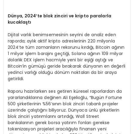
D
ü
nya, 2024
’
te blok zinciri ve kripto paralarla
kucakla
ş
t
ı
Dijital varlık benimsemesinin seyrini de analiz eden
raporda; aylık aktif kripto adreslerinin 220 milyonla
2024’te tüm zamanların rekorunu kırdığı, Bitcoin ağının
1 milyar işlem barajını geçtiği, Solana ağının 109 milyar
dolarlık DEX işlem hacmiyle yeni bir eşiği aştığı ve
Bitcoin’in gümüşü geride bırakarak dünyanın en değerli
yedinci varlığı olduğu dönüm noktaları da bir araya
getirildi.
Raporu hazırlarken ses getiren küresel raporlardan da
yararlandıklarına değinen Ali Eşelioğlu, “Bugün Fortune
500 şirketlerinin %56’sının blok zinciri tabanlı projeler
üzerinde çalıştığını biliyoruz. Dünyaca ünlü şirketlerin
blok zinciri yatırımlarını artırdığı, Wall Street
bankalarının gerek borsa yatırım fonları gerekse
tokenizasyon projeleri aracılığıyla finansın yeni