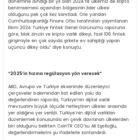
dönemine ısındığı bir yıl olan 2024’te ülkemiz de kripto
benimsemesi açısından bölgesinin lider ülkesi
olduğunu pek çok kez kanıtladı. Öte yandan
Cumhurbaşkanlığı Finans Ofisi tarafından yayımlanan
Ekim 2024 Türkiye Fintek Genel Görünümü raporuna
göre, blok zinciri ve kripto varlık dikeyi, faal 106 fintek
girişimiyle en çok sayıda şirkete ev sahipliği yapan
üçüncü dikey oldu” diye konuştu.
“
2025’in h
ı
z
ı
na reg
ü
lasyon y
ö
n verecek”
ABD, Avrupa ve Türkiye ekseninde düzenleyici
çerçeveler bakımından kat edilen yolu da
değerlendiren raporda, Türkiye’nin dijital varlık
mevzuatını büyük ölçüde netleştiren ülkeler arasında
yer aldığına yer verildi. Türkiye’nin dijital varlıkları
düzenlemek konusunda en çevik davranan ülkelerden
biri olduğunu belirten CoinTR CEO’su Ali Eşelioğlu,
değerlendirmelerini şu ifadelerle sonlandırdı: