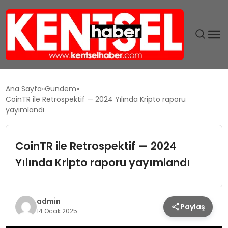
SON DAKIKA
Ana Sayfa
Gündem
CoinTR ile Retrospektif — 2024 Yılında Kripto raporu
GÜNDEM
yayımlandı
EKONOMI
CoinTR ile Retrospektif — 2024
Yılında Kripto raporu yayımlandı
EĞITIM
TEKNOLOJI
admin
Paylaş
14 Ocak 2025
MAGAZIN