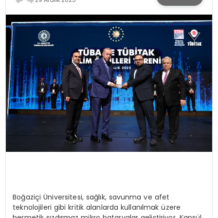
KÜLTÜR & SANAT
SPOR
SAĞLIK
Boğaziçi Üniversitesi, sağlık, savunma ve afet
teknolojileri gibi kritik alanlarda kullanılmak üzere
hermetik sızdırmaz mikro bataryalar geliştiriyor. Kapsül