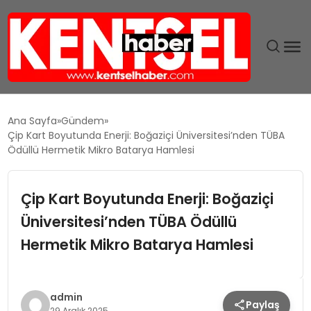
SON DAKIKA
Ana Sayfa
Gündem
Çip Kart Boyutunda Enerji: Boğaziçi Üniversitesi’nden TÜBA
GÜNDEM
Ödüllü Hermetik Mikro Batarya Hamlesi
EKONOMI
Çip Kart Boyutunda Enerji: Boğaziçi
Üniversitesi’nden TÜBA Ödüllü
EĞITIM
Hermetik Mikro Batarya Hamlesi
TEKNOLOJI
MAGAZIN
admin
Paylaş
29 Aralık 2025