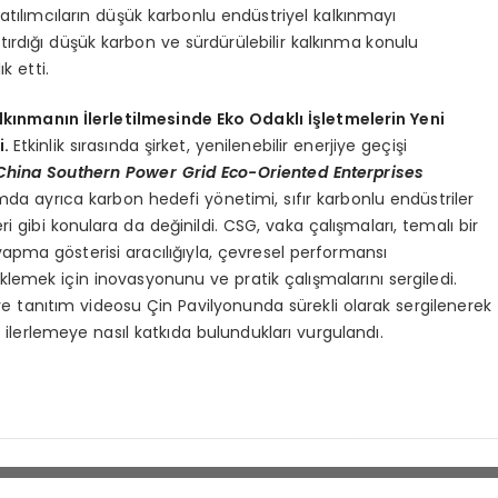
katılımcıların düşük karbonlu endüstriyel kalkınmayı
aştırdığı düşük karbon ve sürdürülebilir kalkınma konulu
k etti.
kınmanın İlerletilmesinde Eko Odaklı İşletmelerin Yeni
i.
Etkinlik sırasında şirket, yenilenebilir enerjiye geçişi
China Southern Power Grid Eco-Oriented Enterprises
mda ayrıca karbon hedefi yönetimi, sıfır karbonlu endüstriler
ri gibi konulara da değinildi. CSG, vaka çalışmaları, temalı bir
 yapma gösterisi aracılığıyla, çevresel performansı
emek için inovasyonunu ve pratik çalışmalarını sergiledi.
 tanıtım videosu Çin Pavilyonunda sürekli olarak sergilenerek
ik ilerlemeye nasıl katkıda bulundukları vurgulandı.