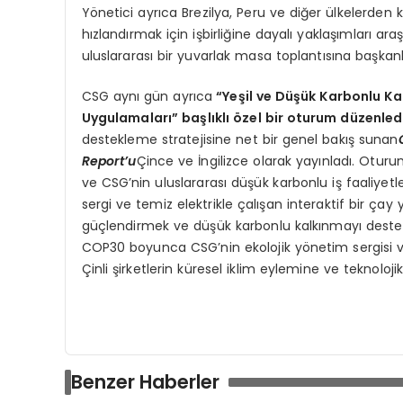
Yönetici ayrıca Brezilya, Peru ve diğer ülkelerden 
hızlandırmak için işbirliğine dayalı yaklaşımları ar
uluslararası bir yuvarlak masa toplantısına başkanlı
CSG aynı gün ayrıca
“Yeşil ve Düşük Karbonlu Kal
Uygulamaları” başlıklı özel bir oturum düzenled
destekleme stratejisine net bir genel bakış sunan
Report’u
Çince ve İngilizce olarak yayınladı. Oturu
ve CSG’nin uluslararası düşük karbonlu iş faaliyetle
sergi ve temiz elektrikle çalışan interaktif bir çay
güçlendirmek ve düşük karbonlu kalkınmayı destekl
COP30 boyunca CSG’nin ekolojik yönetim sergisi ve
Çinli şirketlerin küresel iklim eylemine ve teknoloj
Benzer Haberler