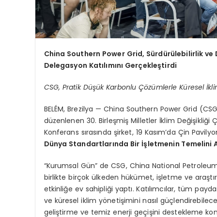
China Southern Power Grid, Sürdürülebilirlik ve
Delegasyon Katılımını Gerçekleştirdi
CSG, Pratik Düşük Karbonlu Çözümlerle Küresel İklim
BELÉM, Brezilya — China Southern Power Grid (CSG),
düzenlenen 30. Birleşmiş Milletler İklim Değişikliğ
Konferans sırasında şirket, 19 Kasım’da Çin Pavily
Dünya Standartlarında Bir İşletmenin Temelini Atı
“Kurumsal Gün” de CSG, China National Petroleum
birlikte birçok ülkeden hükümet, işletme ve araştı
etkinliğe ev sahipliği yaptı. Katılımcılar, tüm payda
ve küresel iklim yönetişimini nasıl güçlendirebileceği
geliştirme ve temiz enerji geçişini destekleme kon