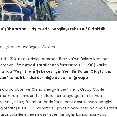
 Düşük Karbon Girişimlerini Sergileyerek COP30’daki İlk
 Eylemine Bağlılığını Gösterdi
 10-21 Kasım tarihleri arasında Brezilya’nın Belém kentinde
i Çerçeve Sözleşmesi Taraflar Konferansı’na (COP30) katıldı.
onu’nda
“Yeşil Enerji Şebekesi için Yeni Bir Bölüm Oluşturun,
n” temalı bir dizi etkinliğe ev sahipliği yaptı.
 Corporation ve China Energy Investment Group Co. ile
rma kurumlarından temsilcileri bir araya getiren bir yan
şların Çin’in çift karbon hedeflerini nasıl destekleyebileceğini
ni tartıştı. Bir CSG yöneticisi, şirketin yeni nesil bir güç sistem
usundaki ilerlemesini özetleyen bir açılış konuşması yaptı.