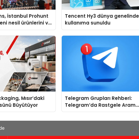
s, İstanbul Prohunt
Tencent Hy3 dünya genelind
ni nesil ürünlerini ve
kullanıma sunuldu
arka vizyonunu
kaging, Mısır’daki
Telegram Grupları Rehberi:
ssünü Büyütüyor
Telegram’da Rastgele Aram
Yerine Kategori Bazlı Keşif
'de