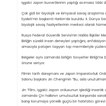
işgalci Japon kuvvetlerinin yaptığı acımasız tıbbi d
Çok gizli bir biyolojik ve kimyasal savaş araştırma 
Eyaleti’nin başkenti Harbin’de kuruldu. II. Dünya 
biyolojik savaş faaliyetlerinin merkezi olarak hizmet
Rusya Federal Güvenlik Servisi’nin Halkla İlişkiler Me
Birliğin sürekli insan deneyleri yaptığını, enfeksiy
amacıyla patojen taşıyan top mermileriyle yüzlerce 
Belgeler aynı zamanda birliğin Sovyetler Birliği’ne b
önüne seriyor.
Filmin tarih danışmanı ve Japon İmparatorluk Ordusu
Salonu başkanı Jin Chengmin “Bu, asla unutulmamas
Jin “Film, işgalci Japon ordusunun işlediği insanlık 
zamanda Çin halkının umutsuzluk karşısında sarsılm
barışı korumaya yönelik güçlü bir hatırlatıcı görevi