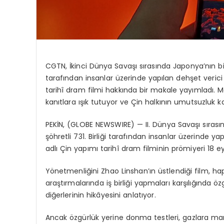
CGTN, İkinci Dünya Savaşı sırasında Japonya’nın biyo
tarafından insanlar üzerinde yapılan dehşet veric
tarihî dram filmi hakkında bir makale yayımladı. Mak
kanıtlara ışık tutuyor ve Çin halkının umutsuzluk k
PEKİN, (GLOBE NEWSWIRE) — II. Dünya Savaşı sırasın
şöhretli 731. Birliği tarafından insanlar üzerinde 
adlı Çin yapımı tarihî dram filminin prömiyeri 18 
Yönetmenliğini Zhao Linshan’ın üstlendiği film, ha
araştırmalarında iş birliği yapmaları karşılığında 
diğerlerinin hikâyesini anlatıyor.
Ancak özgürlük yerine donma testleri, gazlara mar