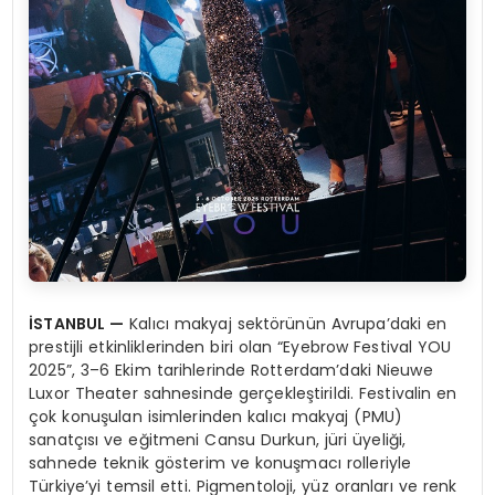
İSTANBUL
—
Kalıcı makyaj sektörünün Avrupa’daki en
prestijli etkinliklerinden biri olan “Eyebrow Festival YOU
2025”, 3–6 Ekim tarihlerinde Rotterdam’daki Nieuwe
Luxor Theater sahnesinde gerçekleştirildi. Festivalin en
çok konuşulan isimlerinden kalıcı makyaj (PMU)
sanatçısı ve eğitmeni Cansu Durkun, jüri üyeliği,
sahnede teknik gösterim ve konuşmacı rolleriyle
Türkiye’yi temsil etti. Pigmentoloji, yüz oranları ve renk