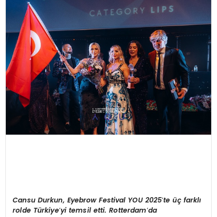
KÜLTÜR & SANAT
SPOR
SAĞLIK
Cansu Durkun,
Eyebrow Festival YOU 2025
’
te üç farklı
r
olde T
ürkiye
’
yi temsil e
tti
.
Rotterdam
’
da