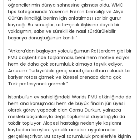
öğrencilerimin dünya sahnesine çıkması oldu. WMC
Lips kategorisinde Yasemin Eren’in birinciliği ve Aliye
Gür’ün ikinciliği, benim için anlatılması zor bir gurur
kaynağı. Bu sonuçlar, usta-çırak ilişkisine dayalı bir
yaklaşımın, sabır ve süreklilikle nasıl sürdürülebilir
başarıya dönüştüğünün kanıtı.”
“Ankara’dan başlayan yolculuğumun Rotterdam gibi bir
PMU başkentinde taçlanması, beni hem motive ediyor
hem de daha çok sorumluluk almaya teşvik ediyor.
Amacım Türkiye’deki genç sanatçılara ilham olacak bir
kariyer rotası çizmek ve küresel arenada daha çok
Türk profesyoneli görmek.”
İstanbul’un ev sahipliğindeki Worlds PMU etkinliğinde de
hem ana konuşmacı hem de büyük finalin jüri üyesi
olarak görev yapacak olan Cansu Durkun, yalnızca
mesleki başarılarıyla değil, toplumsal duyarlılığıyla da
takdir topluyor. Alopesi hastalığı nedeniyle kaşlarını
kaybeden bireylere yönelik ücretsiz uygulamalar
gerçekleştiriyor. Bu sosyal sorumluluk projeleriyle kişinin