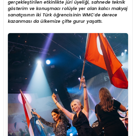
gerçekleştirilen etkinlikte jüri üyeliği, sahnede teknik
g
ö
sterim ve konuş
mac
ı rolüyle yer alan kalıcı makyaj
sanatçısının iki Türk öğrencisinin WMC
’
de derece
kazanması
da
ülkemize çifte gurur yaş
att
ı.