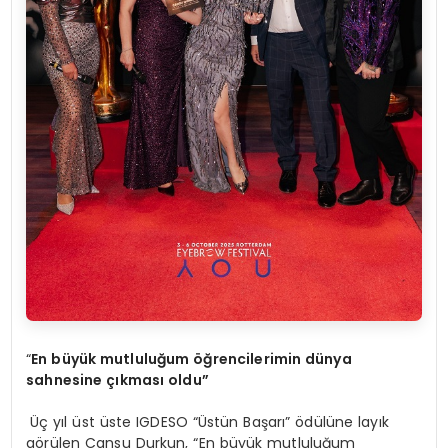
“
En b
üyük mutluluğ
um
öğrencilerimin dünya
sahnesine çıkması oldu”
Üç yıl üst üste IGDESO “Üstün Başarı” ödülüne layık
görülen Cansu Durkun, “En büyük mutluluğum