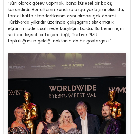
“Jüri olarak görev yapmak, bana küresel bir bakış
kazandırdı. Her ülkenin kendine özgü yaklaşımı olsa da,
temel kalite standartlarının aynı olması çok önemli.
Türkiye’de yıllardır üzerinde çalıştığımız sistematik
eğitim modeli, sahnede karşılığını buldu. Bu benim için
sadece kişisel bir başarı değil; Türkiye PMU
topluluğunun geldiği noktanın da bir göstergesi.”