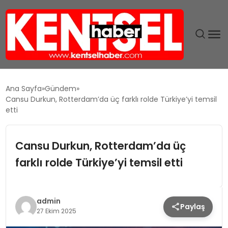
SON DAKIKA
Ana Sayfa
Gündem
Cansu Durkun, Rotterdam’da üç farklı rolde Türkiye’yi temsil
GÜNDEM
etti
EKONOMI
Cansu Durkun, Rotterdam’da üç
farklı rolde Türkiye’yi temsil etti
EĞITIM
TEKNOLOJI
admin
Paylaş
27 Ekim 2025
MAGAZIN