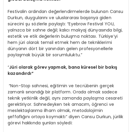
Festivalin ardından değerlendirmelerde bulunan Cansu
Durkun, duygularını ve uluslararası başarıya giden
sürecini şu sözlerle paylaştı: “Eyebrow Festival YOU,
yalnızca bir sahne değil; kalıcı makyaj dünyasında bilgi,
estetik ve etik değerlerin buluşma noktası. Türkiye’yi
hem jüri olarak temsil etmek hem de tekniklerimi
dünyanın dört bir yanından gelen profesyonellerle
paylaşmak büyük bir sorumluluktu.”
“
Jüri olarak g
ö
rev yapmak, bana küresel bir bakış
kazandırdı”
“Non-Stop sahnesi, eğitimin ve tecrübenin gerçek
zamanlı sınandığı bir platform. Orada olmak sadece
teknik yetkinlik değil, aynı zamanda paylaşma cesareti
gerektiriyor. Sahnedeyken tek amacım, öğrenci ve
meslektaşlarıma ilham olmak, metodolojimin
şeffaflığını ortaya koymaktı” diyen Cansu Durkun, jürilik
görevi hakkında şunları söyledi: