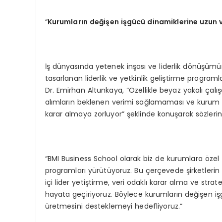
“
Kurumları
n de
ğiş
en i
şgücü dinamiklerine uzun 
İş dünyasında yetenek inşası ve liderlik dönüşü
tasarlanan liderlik ve yetkinlik geliştirme program
Dr. Emirhan Altunkaya, “Özellikle beyaz yakalı çalış
alımların beklenen verimi sağlamaması ve kurum kü
karar almaya zorluyor” şeklinde konuşarak sözlerini
“BMI Business School olarak biz de kurumlara özel t
programları yürütüyoruz. Bu çerçevede şirketler
içi lider yetiştirme, veri odaklı karar alma ve stra
hayata geçiriyoruz. Böylece kurumların değişen iş
üretmesini desteklemeyi hedefliyoruz.”