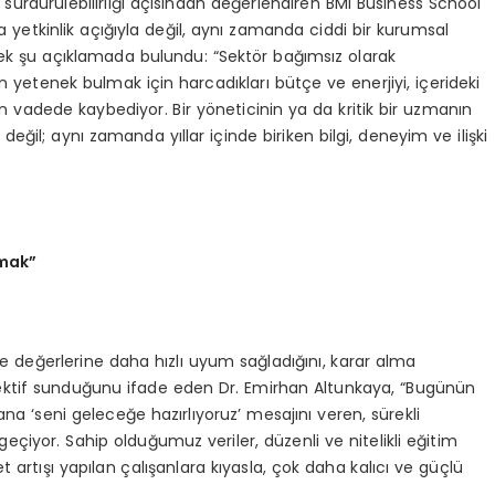
ürdürülebilirliği açısından değerlendiren BMI Business School
ca yetkinlik açığıyla değil, aynı zamanda ciddi bir kurumsal
terek şu açıklamada bulundu: “Sektör bağımsız olarak
n yetenek bulmak için harcadıkları bütçe ve enerjiyi, içerideki
n vadede kaybediyor. Bir yöneticinin ya da kritik bir uzmanın
eğil; aynı zamanda yıllar içinde biriken bilgi, deneyim ve ilişki
amak”
 ve değerlerine daha hızlı uyum sağladığını, karar alma
pektif sunduğunu ifade eden Dr. Emirhan Altunkaya, “Bugünün
na ‘seni geleceğe hazırlıyoruz’ mesajını veren, sürekli
iyor. Sahip olduğumuz veriler, düzenli ve nitelikli eğitim
 artışı yapılan çalışanlara kıyasla, çok daha kalıcı ve güçlü