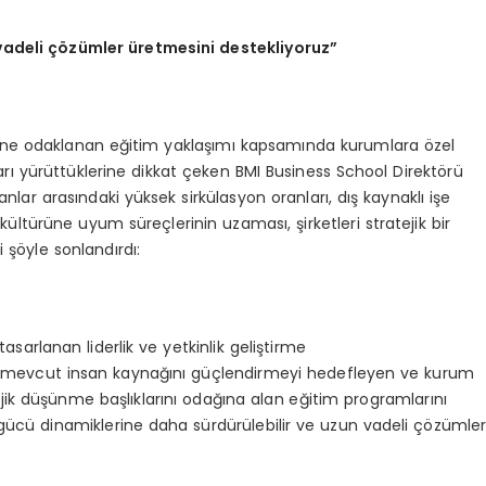
vadeli çözümler üretmesini destekliyoruz”
müne odaklanan eğitim yaklaşımı kapsamında kurumlara özel
ları yürüttüklerine dikkat çeken BMI Business School Direktörü
anlar arasındaki yüksek sirkülasyon oranları, dış kaynaklı işe
ltürüne uyum süreçlerinin uzaması, şirketleri stratejik bir
 şöyle sonlandırdı:
asarlanan liderlik ve yetkinlik geliştirme
in mevcut insan kaynağını güçlendirmeyi hedefleyen ve kurum
tejik düşünme başlıklarını odağına alan eğitim programlarını
gücü dinamiklerine daha sürdürülebilir ve uzun vadeli çözümle