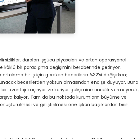
rsizlikler, daralan işgücü piyasaları ve artan operasyonel
inde köklü bir paradigma değişimini beraberinde getiriyor.
 ortalama bir iş için gereken becerilerin %32’si değişirken;
ji sunacak becerilerden yoksun olmasından endişe duyuyor. Buna
bir avantajı kaçırıyor ve kariyer gelişimine öncelik vermeyerek,
karşıya kalıyor. Tam da bu noktada kurumların büyüme ve
nüştürülmesi ve geliştirilmesi öne çıkan başlıklardan birisi