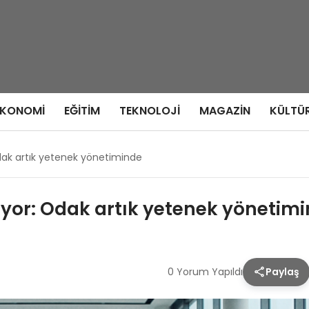
EKONOMI
EĞITIM
TEKNOLOJI
MAGAZIN
KÜLTÜ
ak artık yetenek yönetiminde
yor: Odak artık yetenek yönetim
0 Yorum Yapıldı
Paylaş