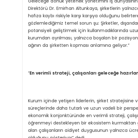
Geleceğe dönük yetenek yönetimini iş dünyasının s
Direktörü Dr. Emirhan Altunkaya, şirketlerin yalnız
hafıza kaybı riskiyle karşı karşıya olduğunu belir
gözlemlediğimiz temel sorun şu: Şirketler, dışarıda
potansiyeli geliştirmek için kullanmadıklarında uzu
kurumdan ayrılması, yalnızca boşalan bir pozisyon d
ağının da şirketten kopması anlamına geliyor.”
“
En verimli strateji, çalışanları geleceğe hazırl
Kurum içinde yetişen liderlerin, şirket stratejisine
süreçlerinde daha tutarlı ve uzun vadeli bir pers
ekonomik konjonktüründe en verimli strateji, çalışa
öğrenmeyi destekleyen bir ekosistem kurmaktan geç
alan çalışanların aidiyet duygusunun yalnızca ücret
olduğunu gösteriyor” dedi.