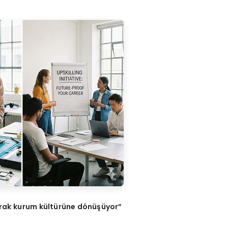
arak kurum kültürü
ne d
ö
nüşüyor”