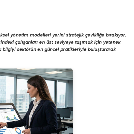
ksel y
ö
netim modelleri yerini stratejik çevikliğe bırakıyor.
çindeki çalışanları en üst seviyeye taşımak için yetenek
 bilgiyi sekt
ö
rü
n en g
üncel pratikleriyle buluşturarak