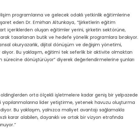
 gelişim programlarına ve gelecek odaklı yetkinlik eğitimlerine
 işaret eden Dr. Emirhan Altunkaya, “Şirketlerin eğitim
 içeriklerden oluşan eğitimler yerini, şirketin sektörüne,
olarak tasarlanan butik ve hedefe yönelik programlara bırakıyor.
 finansal okuryazarlık, dijital dönüşüm ve değişim yönetimi,
lıyor. Bu yaklaşım, eğitimi tek seferlik bir aktivite olmaktan
işim sürecine dönüştürüyor” diyerek değerlendirmelerine şunları
oldinglerden orta ölçekli işletmelere kadar geniş bir yelpazede
emi yapılanmalarına lider yetiştirme, yetenek havuzu oluşturma
l ediyor. Bu yaklaşım, yalnızca maliyet avantajı sağlamakla
ızlı karar alabilen, dayanıklı ve ortak bir vizyon etrafında
nuyor.”