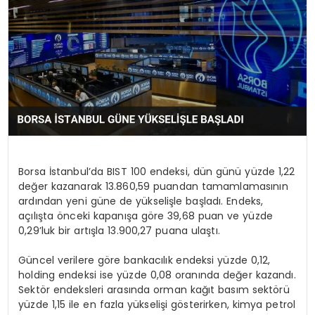
KÜLTÜR & SANAT
SPOR
SAĞLIK
Borsa İstanbul’da BIST 100 endeksi, dün günü yüzde 1,22
değer kazanarak 13.860,59 puandan tamamlamasının
ardından yeni güne de yükselişle başladı. Endeks,
açılışta önceki kapanışa göre 39,68 puan ve yüzde
0,29’luk bir artışla 13.900,27 puana ulaştı.
Güncel verilere göre bankacılık endeksi yüzde 0,12,
holding endeksi ise yüzde 0,08 oranında değer kazandı.
Sektör endeksleri arasında orman kağıt basım sektörü
yüzde 1,15 ile en fazla yükselişi gösterirken, kimya petrol