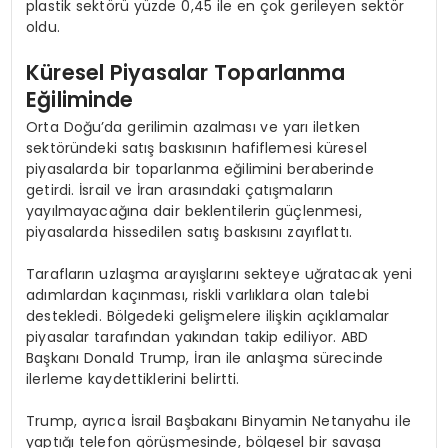
plastik sektörü yüzde 0,45 ile en çok gerileyen sektör
oldu.
Küresel Piyasalar Toparlanma
Eğiliminde
Orta Doğu’da gerilimin azalması ve yarı iletken
sektöründeki satış baskısının hafiflemesi küresel
piyasalarda bir toparlanma eğilimini beraberinde
getirdi. İsrail ve İran arasındaki çatışmaların
yayılmayacağına dair beklentilerin güçlenmesi,
piyasalarda hissedilen satış baskısını zayıflattı.
Tarafların uzlaşma arayışlarını sekteye uğratacak yeni
adımlardan kaçınması, riskli varlıklara olan talebi
destekledi. Bölgedeki gelişmelere ilişkin açıklamalar
piyasalar tarafından yakından takip ediliyor. ABD
Başkanı Donald Trump, İran ile anlaşma sürecinde
ilerleme kaydettiklerini belirtti.
Trump, ayrıca İsrail Başbakanı Binyamin Netanyahu ile
yaptığı telefon görüşmesinde, bölgesel bir savaşa