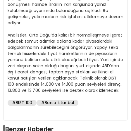
dönüşmesi halinde İsrail’in İran karşısında yalnız
kalabileceği uyarısında bulunduğunu açıkladı. Bu
gelişmeler, yatırımcıların risk iştahını etkilemeye devam
ediyor.
Analistler, Orta Doğu’da kalıcı bir normalleşmeye işaret
edecek somut adımlar atılana kadar piyasalardaki
dalgalanmanın sürebileceğini öngörüyor. Yapay zeka
temalı hisselerdeki fiyat hareketlerinin de piyasaların
yönünü belirlemede etkili olacağı belirtiliyor. Yurt içinde
veri akışının sakin olduğu bugün, yurt dışında ABD’den
dış ticaret dengesi, toptan eşya stokları ve ikinci el
konut satışları verileri açıklanacak. Teknik olarak BIST
100 endeksinde 14.000 ve 14.100 puan seviyeleri direnç,
13.800 ve 13.700 seviyeleri ise destek olarak izlenecek.
#BIST 100
#Borsa İstanbul
Benzer Haberler