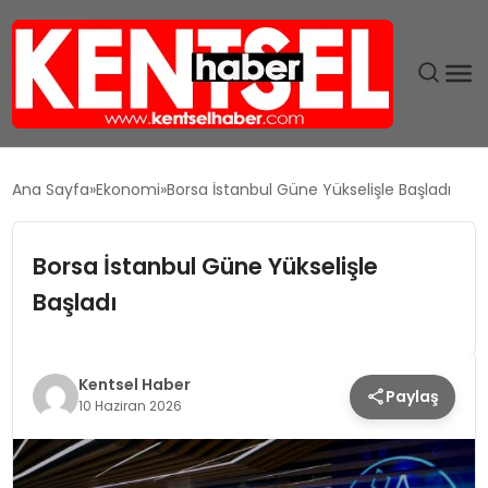
SON DAKIKA
Ana Sayfa
Ekonomi
Borsa İstanbul Güne Yükselişle Başladı
GÜNDEM
Borsa İstanbul Güne Yükselişle
EKONOMI
Başladı
EĞITIM
Kentsel Haber
Paylaş
TEKNOLOJI
10 Haziran 2026
MAGAZIN