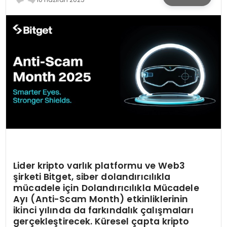
KÜLTÜR & SANAT
SPOR
SAĞLIK
Lider kripto varlık platformu ve Web3
şirketi Bitget, siber dolandırıcılıkla
mücadele için
Dolandırıcılıkla Mücadele
Ayı
(
Anti-Scam Month) etkinliklerinin
ikinci yılında da farkı
ndal
ık çalışmaları
gerçekleştirecek. K
üresel çapta kripto