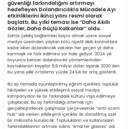
güvenliği farkı
ndal
ığını artırmayı
hedefleyen Dolandırıcılıkla Mücadele Ayı
etkinliklerini ikinci yılını resmi olarak
başlattı. Bu yılki teması
ise
“
Daha Akıllı
G
ö
zler, Daha Güçlü Kalkanlar” oldu.
Sahte çekiliş bağlantıları başta olmak üzere sosyal
medya üzerinden yayılan kötü niyetli akıllı kontratlara
kadar siber dolandırıcılık vakaları her geçen yıl daha
karmaşık ve fark edilmesi zor hale geliyor. 2024 yılı
boyunca benzer dolandırıcılık yöntemlerinden
kaynaklanan kayıplar 9,9 milyar doları aşarak 2020’den
bu yana yıllık ortalama yüzde 24’lük bir artış gösterdi.
Bu ay temada oyunlaştırılmış eğitim içerikleri, topluluk
hikâyeleri ve yüksek etkileşimli sosyal medya
kampanyaları ile bir farkındalık kültürü inşa edilmeye
çalışılacak. Bu ay farkındalığı artırmak için
gerçekleştirilecek çalışmalar çerçevesinde “anti-scam
hub” adı verilen etkileşimli içerikler ile donatılmış özel
bir mikrosite kurulacak. Toplulukların ve kullanıcıların
farkındalıklarının artması adına “smarter glasses” adı