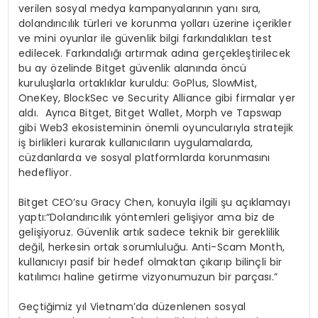
verilen sosyal medya kampanyalarının yanı sıra,
dolandırıcılık türleri ve korunma yolları üzerine içerikler
ve mini oyunlar ile güvenlik bilgi farkındalıkları test
edilecek. Farkındalığı artırmak adına gerçekleştirilecek
bu ay özelinde Bitget güvenlik alanında öncü
kuruluşlarla ortaklıklar kuruldu: GoPlus, SlowMist,
OneKey, BlockSec ve Security Alliance gibi firmalar yer
aldı. Ayrıca Bitget, Bitget Wallet, Morph ve Tapswap
gibi Web3 ekosisteminin önemli oyuncularıyla stratejik
iş birlikleri kurarak kullanıcıların uygulamalarda,
cüzdanlarda ve sosyal platformlarda korunmasını
hedefliyor.
Bitget CEO’su Gracy Chen, konuyla ilgili şu açıklamayı
yaptı:“Dolandırıcılık yöntemleri gelişiyor ama biz de
gelişiyoruz. Güvenlik artık sadece teknik bir gereklilik
değil, herkesin ortak sorumluluğu. Anti-Scam Month,
kullanıcıyı pasif bir hedef olmaktan çıkarıp bilinçli bir
katılımcı haline getirme vizyonumuzun bir parçası.”
Geçtiğimiz yıl Vietnam’da düzenlenen sosyal