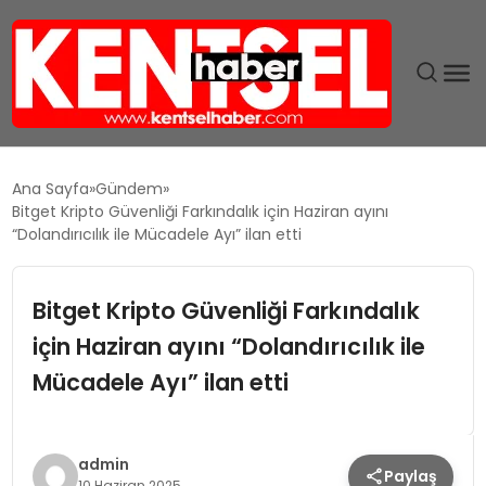
SON DAKIKA
Ana Sayfa
Gündem
Bitget Kripto Güvenliği Farkındalık için Haziran ayını
GÜNDEM
“Dolandırıcılık ile Mücadele Ayı” ilan etti
EKONOMI
Bitget Kripto Güvenliği Farkındalık
için Haziran ayını “Dolandırıcılık ile
EĞITIM
Mücadele Ayı” ilan etti
TEKNOLOJI
MAGAZIN
admin
Paylaş
10 Haziran 2025