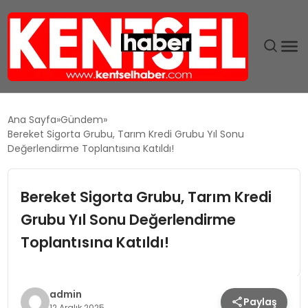
SON DAKIKA
Ana Sayfa
Gündem
Bereket Sigorta Grubu, Tarım Kredi Grubu Yıl Sonu
GÜNDEM
Değerlendirme Toplantısına Katıldı!
EKONOMI
Bereket Sigorta Grubu, Tarım Kredi
Grubu Yıl Sonu Değerlendirme
EĞITIM
Toplantısına Katıldı!
TEKNOLOJI
MAGAZIN
admin
Paylaş
12 Aralık 2025