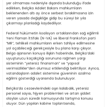
yer olmaması nedeniyle dışarıda bulunduğu ifade
edilirken, Belçika Adalet Bakanı mahkumların
beklenenden altı ay önce serbest bırakılmasına izin
veren yasada değişikliğe gidip bu süreyi bir yıla
çıkarmayı planladığı kaydediliyor.
Federal hükümetin koalisyon ortaklarından sağ eğilimli
Yeni Flaman İttifakı (N-VA) ve liberal Frankofon parti
“MR”, tehlikeli mahkumların erken tahliye edilmesine
yol açabileceği gerekçesiyle bu plana karşı çıkıyor.
Belga ajansının konuya ilişkin haberinde, Belçika’daki
uyuşturucu kaçakçılığı sorununa rağmen yargı
sisteminin “yetersiz finansman” ve “yapısal
verimsizlikler”den olumsuz etkilendiği belirtiliyor. Ayrıca,
vatandaşların adalet sistemine güveninin azalma
eğilimi gösterdiği uyarısında bulunuluyor.
Belçika’da cezaevlerindeki aşırı kalabalık, yetersiz
personel sayısı, hijyen problemleri ve artan şiddet
olayları uzun süredir kamuoyunda tartışma konusu
oluyor. Dün yapılan kabine toplantısında,