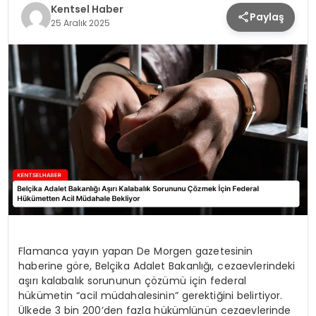
Kentsel Haber
Paylaş
KÜLTÜR & SANAT
25 Aralık 2025
SPOR
SAĞLIK
Flamanca yayın yapan De Morgen gazetesinin
haberine göre, Belçika Adalet Bakanlığı, cezaevlerindeki
aşırı kalabalık sorununun çözümü için federal
hükümetin “acil müdahalesinin” gerektiğini belirtiyor.
Ülkede 3 bin 200’den fazla hükümlünün cezaevlerinde