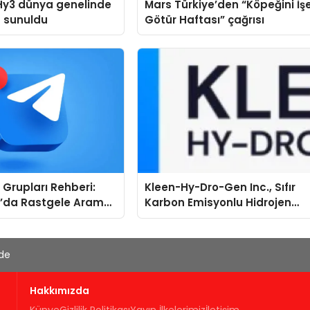
Hy3 dünya genelinde
Mars Türkiye’den “Köpeğini İş
a sunuldu
Götür Haftası” çağrısı
Grupları Rehberi:
Kleen-Hy-Dro-Gen Inc., Sıfır
’da Rastgele Arama
Karbon Emisyonlu Hidrojen
egori Bazlı Keşif
Isıtma Teknolojisinde ISO ve
TSSA Düzenleyici Onaylarını
Aldı
'de
Hakkımızda