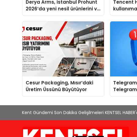
Derya Arms, İstanbul Prohunt
Tencent 
2026’da yeni nesil ürünlerini ve
kullanım
global marka vizyonunu
sergiledi
Cesur Packaging, Mısır’daki
Telegram 
Üretim Üssünü Büyütüyor
Telegram
Yerine Kat
Kent Gündemi Son Dakika Gelişilmeleri KENTSEL HABER