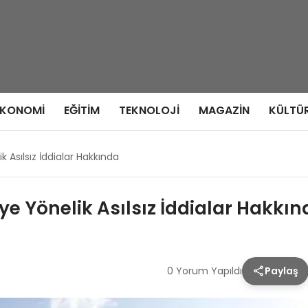
EKONOMI
EĞITIM
TEKNOLOJI
MAGAZIN
KÜLTÜ
k Asılsız İddialar Hakkında
ye Yönelik Asılsız İddialar Hakkı
0 Yorum Yapıldı
Paylaş