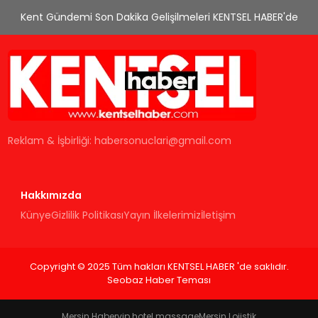
Kent Gündemi Son Dakika Gelişilmeleri KENTSEL HABER'de
Reklam & İşbirliği:
habersonuclari@gmail.com
Hakkımızda
Künye
Gizlilik Politikası
Yayın İlkelerimiz
İletişim
Copyright © 2025 Tüm hakları KENTSEL HABER 'de saklıdır.
Seobaz Haber Teması
Mersin Haber
vip hotel massage
Mersin Lojistik