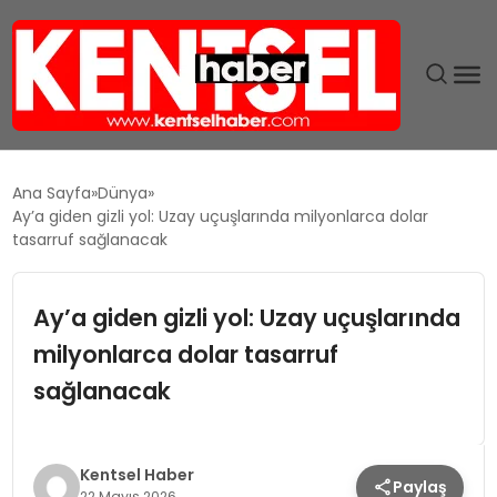
SON DAKIKA
Ana Sayfa
Dünya
Ay’a giden gizli yol: Uzay uçuşlarında milyonlarca dolar
GÜNDEM
tasarruf sağlanacak
EKONOMI
Ay’a giden gizli yol: Uzay uçuşlarında
milyonlarca dolar tasarruf
EĞITIM
sağlanacak
TEKNOLOJI
MAGAZIN
Kentsel Haber
Paylaş
22 Mayıs 2026