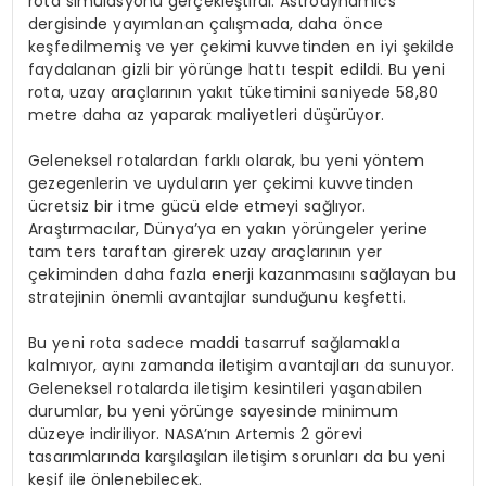
rota simülasyonu gerçekleştirdi. Astrodynamics
dergisinde yayımlanan çalışmada, daha önce
keşfedilmemiş ve yer çekimi kuvvetinden en iyi şekilde
faydalanan gizli bir yörünge hattı tespit edildi. Bu yeni
rota, uzay araçlarının yakıt tüketimini saniyede 58,80
metre daha az yaparak maliyetleri düşürüyor.
Geleneksel rotalardan farklı olarak, bu yeni yöntem
gezegenlerin ve uyduların yer çekimi kuvvetinden
ücretsiz bir itme gücü elde etmeyi sağlıyor.
Araştırmacılar, Dünya’ya en yakın yörüngeler yerine
tam ters taraftan girerek uzay araçlarının yer
çekiminden daha fazla enerji kazanmasını sağlayan bu
stratejinin önemli avantajlar sunduğunu keşfetti.
Bu yeni rota sadece maddi tasarruf sağlamakla
kalmıyor, aynı zamanda iletişim avantajları da sunuyor.
Geleneksel rotalarda iletişim kesintileri yaşanabilen
durumlar, bu yeni yörünge sayesinde minimum
düzeye indiriliyor. NASA’nın Artemis 2 görevi
tasarımlarında karşılaşılan iletişim sorunları da bu yeni
keşif ile önlenebilecek.