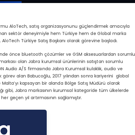
tformu AloTech, satış organizasyonunu güçlendirmek amacıyla
ayanan sektör deneyimiyle hem Türkiye hem de Global marka
AloTech Türkiye Satış Başkanı olarak görevine başladı.
yesinde önce bluetooth çözümler ve GSM aksesuarlardan soruml
arkası olan Jabra kurumsal ürünlerinin satıştan sorumlu
de GN Audio A/S firmasında Jabra Kurumsal kulaklık, audio ve
k görev alan Babucoğlu, 2017 yılından sonra kariyerini global
ve Malta’yı kapsayan bir alanda Bölge Satış Müdürü olarak
tırdığı gibi, Jabra markasının kurumsal kategoride tüm ülkelerde
her geçen yıl artırmasının sağlamıştır.