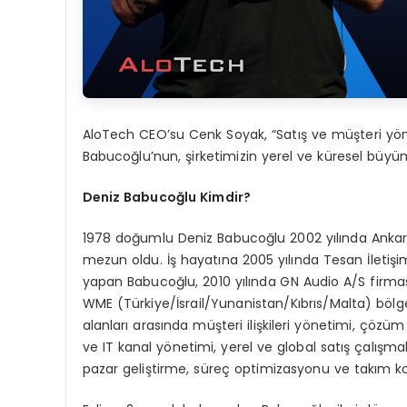
AloTech CEO’su Cenk Soyak, “Satış ve müşteri yön
Babucoğlu’nun, şirketimizin yerel ve küresel büyü
Deniz Babucoğlu Kimdir?
1978 doğumlu Deniz Babucoğlu 2002 yılında Ankar
mezun oldu. İş hayatına 2005 yılında Tesan İletiş
yapan Babucoğlu, 2010 yılında GN Audio A/S firma
WME (Türkiye/İsrail/Yunanistan/Kıbrıs/Malta) böl
alanları arasında müşteri ilişkileri yönetimi, çözüm 
ve IT kanal yönetimi, yerel ve global satış çalışmaları
pazar geliştirme, süreç optimizasyonu ve takım k