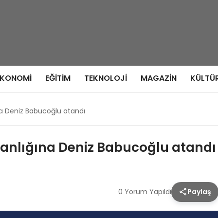
EKONOMI
EĞITIM
TEKNOLOJI
MAGAZIN
KÜLTÜ
na Deniz Babucoğlu atandı
kanlığına Deniz Babucoğlu atandı
0 Yorum Yapıldı
Paylaş