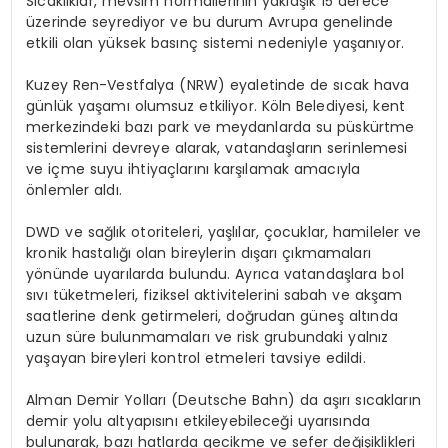
Sıcaklıklar, mevsim normallerinin yaklaşık 15 derece
üzerinde seyrediyor ve bu durum Avrupa genelinde
etkili olan yüksek basınç sistemi nedeniyle yaşanıyor.
Kuzey Ren-Vestfalya (NRW) eyaletinde de sıcak hava
günlük yaşamı olumsuz etkiliyor. Köln Belediyesi, kent
merkezindeki bazı park ve meydanlarda su püskürtme
sistemlerini devreye alarak, vatandaşların serinlemesi
ve içme suyu ihtiyaçlarını karşılamak amacıyla
önlemler aldı.
DWD ve sağlık otoriteleri, yaşlılar, çocuklar, hamileler ve
kronik hastalığı olan bireylerin dışarı çıkmamaları
yönünde uyarılarda bulundu. Ayrıca vatandaşlara bol
sıvı tüketmeleri, fiziksel aktivitelerini sabah ve akşam
saatlerine denk getirmeleri, doğrudan güneş altında
uzun süre bulunmamaları ve risk grubundaki yalnız
yaşayan bireyleri kontrol etmeleri tavsiye edildi.
Alman Demir Yolları (Deutsche Bahn) da aşırı sıcakların
demir yolu altyapısını etkileyebileceği uyarısında
bulunarak, bazı hatlarda gecikme ve sefer değişiklikleri