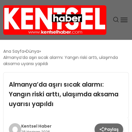
SON DAKIKA
Ana Sayfa
Dünya
Almanya’da aşırı sıcak alarmı: Yangın riski arttı, ulaşımda
GÜNDEM
aksama uyarısı yapıldı
EKONOMI
Almanya’da aşırı sıcak alarmı:
Yangın riski arttı, ulaşımda aksama
EĞITIM
uyarısı yapıldı
TEKNOLOJI
MAGAZIN
Kentsel Haber
Paylaş
28 Haziran 2026