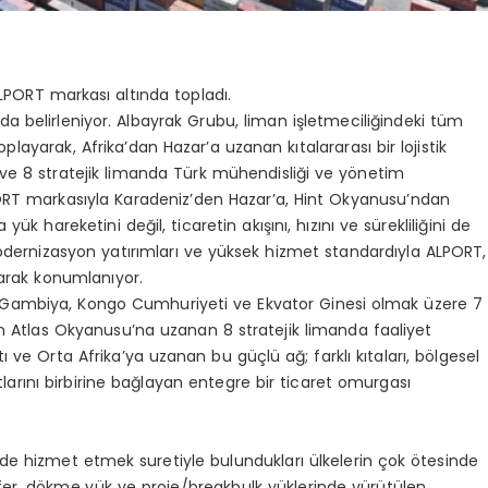
ALPORT markası altında topladı.
a belirleniyor. Albayrak Grubu, liman işletmeciliğindeki tüm
playarak, Afrika’dan Hazar’a uzanan kıtalararası bir lojistik
 ve 8 stratejik limanda Türk mühendisliği ve yönetim
ORT markasıyla Karadeniz’den Hazar’a, Hint Okyanusu’ndan
k hareketini değil, ticaretin akışını, hızını ve sürekliliğini de
, modernizasyon yatırımları ve yüksek hizmet standardıyla ALPORT,
olarak konumlanıyor.
 Gambiya, Kongo Cumhuriyeti ve Ekvator Ginesi olmak üzere 7
n Atlas Okyanusu’na uzanan 8 stratejik limanda faaliyet
ve Orta Afrika’ya uzanan bu güçlü ağ; farklı kıtaları, bölgesel
atlarını birbirine bağlayan entegre bir ticaret omurgası
 de hizmet etmek suretiyle bulundukları ülkelerin çok ötesinde
efer, dökme yük ve proje/breakbulk yüklerinde yürütülen