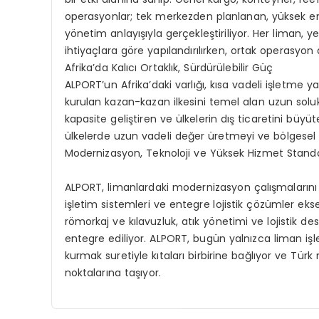
operasyonlar; tek merkezden planlanan, yüksek emn
yönetim anlayışıyla gerçekleştiriliyor. Her liman,
ihtiyaçlara göre yapılandırılırken, ortak operasyon 
Afrika’da Kalıcı Ortaklık, Sürdürülebilir Güç
ALPORT’un Afrika’daki varlığı, kısa vadeli işletme y
kurulan kazan-kazan ilkesini temel alan uzun solukl
kapasite geliştiren ve ülkelerin dış ticaretini büy
ülkelerde uzun vadeli değer üretmeyi ve bölgesel 
Modernizasyon, Teknoloji ve Yüksek Hizmet Stand
ALPORT, limanlardaki modernizasyon çalışmalarını a
işletim sistemleri ve entegre lojistik çözümler e
römorkaj ve kılavuzluk, atık yönetimi ve lojistik d
entegre ediliyor. ALPORT, bugün yalnızca liman işletm
kurmak suretiyle kıtaları birbirine bağlıyor ve Tür
noktalarına taşıyor.