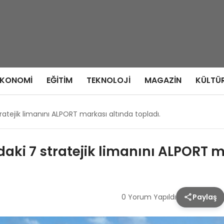
EKONOMI
EĞITIM
TEKNOLOJI
MAGAZIN
KÜLTÜ
ratejik limanını ALPORT markası altında topladı.
aki 7 stratejik limanını ALPORT m
0 Yorum Yapıldı
Paylaş