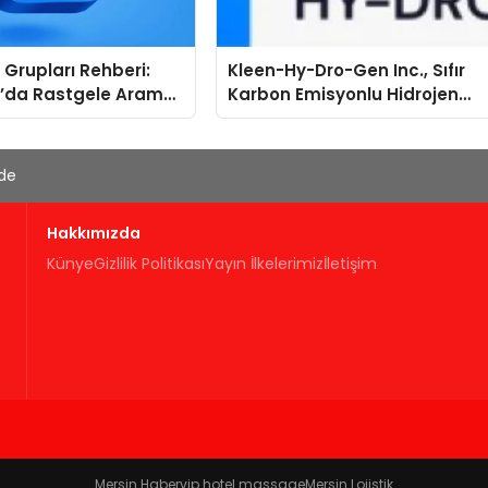
Grupları Rehberi:
Kleen-Hy-Dro-Gen Inc., Sıfır
’da Rastgele Arama
Karbon Emisyonlu Hidrojen
egori Bazlı Keşif
Isıtma Teknolojisinde ISO ve
TSSA Düzenleyici Onaylarını
Aldı
'de
Hakkımızda
Künye
Gizlilik Politikası
Yayın İlkelerimiz
İletişim
Mersin Haber
vip hotel massage
Mersin Lojistik