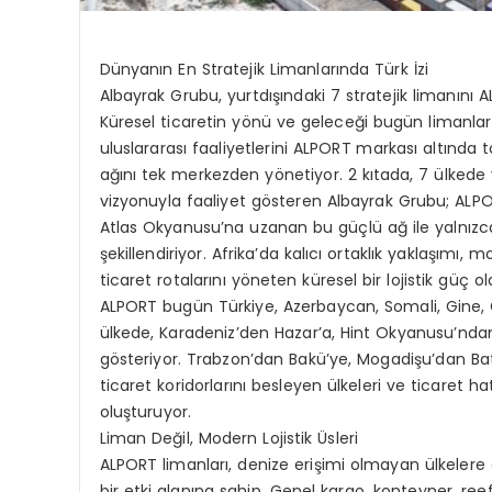
Dünyanın En Stratejik Limanlarında Türk İzi
Albayrak Grubu, yurtdışındaki 7 stratejik limanını 
Küresel ticaretin yönü ve geleceği bugün limanlard
uluslararası faaliyetlerini ALPORT markası altında to
ağını tek merkezden yönetiyor. 2 kıtada, 7 ülkede
vizyonuyla faaliyet gösteren Albayrak Grubu; ALP
Atlas Okyanusu’na uzanan bu güçlü ağ ile yalnızca yü
şekillendiriyor. Afrika’da kalıcı ortaklık yaklaşımı
ticaret rotalarını yöneten küresel bir lojistik güç 
ALPORT bugün Türkiye, Azerbaycan, Somali, Gine,
ülkede, Karadeniz’den Hazar’a, Hint Okyanusu’nda
gösteriyor. Trabzon’dan Bakü’ye, Mogadişu’dan Batı 
ticaret koridorlarını besleyen ülkeleri ve ticaret h
oluşturuyor.
Liman Değil, Modern Lojistik Üsleri
ALPORT limanları, denize erişimi olmayan ülkelere
bir etki alanına sahip. Genel kargo, konteyner, re