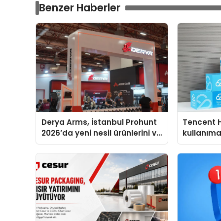
Benzer Haberler
Derya Arms, İstanbul Prohunt
Tencent 
2026’da yeni nesil ürünlerini ve
kullanım
global marka vizyonunu
sergiledi