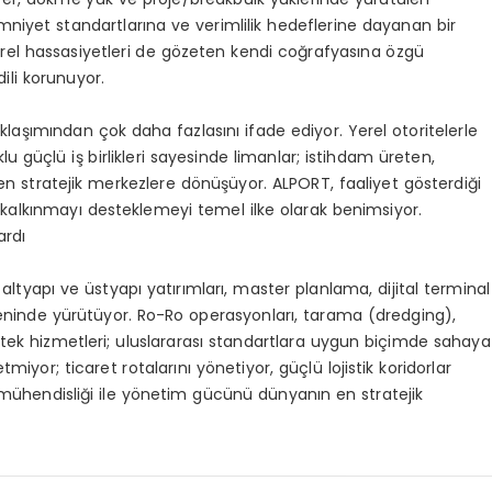
iyet standartlarına ve verimlilik hedeflerine dayanan bir
 yerel hassasiyetleri de gözeten kendi coğrafyasına özgü
dili korunuyor.
aklaşımından çok daha fazlasını ifade ediyor. Yerel otoritelerle
u güçlü iş birlikleri sayesinde limanlar; istihdam üreten,
üten stratejik merkezlere dönüşüyor. ALPORT, faaliyet gösterdiği
kalkınmayı desteklemeyi temel ilke olarak benimsiyor.
ardı
ltyapı ve üstyapı yatırımları, master planlama, dijital terminal
kseninde yürütüyor. Ro-Ro operasyonları, tarama (dredging),
estek hizmetleri; uluslararası standartlara uygun biçimde sahaya
iyor; ticaret rotalarını yönetiyor, güçlü lojistik koridorlar
k mühendisliği ile yönetim gücünü dünyanın en stratejik