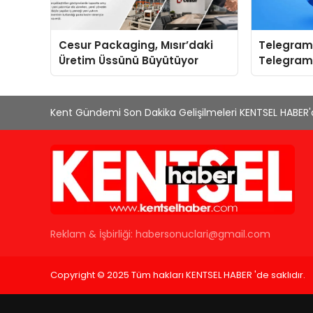
Cesur Packaging, Mısır’daki
Telegram 
Üretim Üssünü Büyütüyor
Telegram
Yerine Kat
Kent Gündemi Son Dakika Gelişilmeleri KENTSEL HABER
Reklam & İşbirliği:
habersonuclari@gmail.com
Copyright © 2025 Tüm hakları KENTSEL HABER 'de saklıdır.