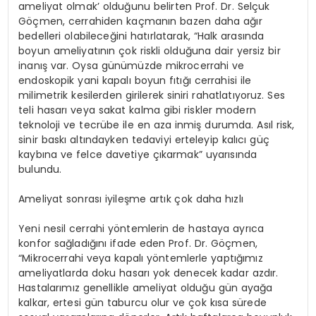
ameliyat olmak’ olduğunu belirten Prof. Dr. Selçuk
Göçmen, cerrahiden kaçmanın bazen daha ağır
bedelleri olabileceğini hatırlatarak, “Halk arasında
boyun ameliyatının çok riskli olduğuna dair yersiz bir
inanış var. Oysa günümüzde mikrocerrahi ve
endoskopik yani kapalı boyun fıtığı cerrahisi ile
milimetrik kesilerden girilerek siniri rahatlatıyoruz. Ses
teli hasarı veya sakat kalma gibi riskler modern
teknoloji ve tecrübe ile en aza inmiş durumda. Asıl risk,
sinir baskı altındayken tedaviyi erteleyip kalıcı güç
kaybına ve felce davetiye çıkarmak” uyarısında
bulundu.
Ameliyat sonrası iyileşme artık çok daha hızlı
Yeni nesil cerrahi yöntemlerin de hastaya ayrıca
konfor sağladığını ifade eden Prof. Dr. Göçmen,
“Mikrocerrahi veya kapalı yöntemlerle yaptığımız
ameliyatlarda doku hasarı yok denecek kadar azdır.
Hastalarımız genellikle ameliyat olduğu gün ayağa
kalkar, ertesi gün taburcu olur ve çok kısa sürede