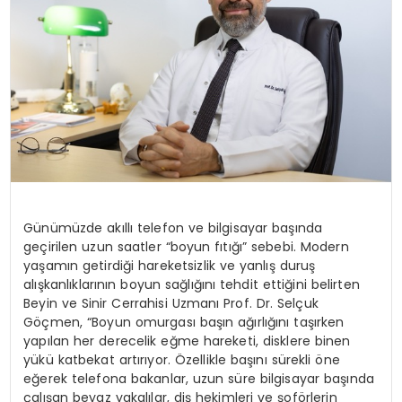
KÜLTÜR & SANAT
SPOR
SAĞLIK
Günümüzde akıllı telefon ve bilgisayar başında
geçirilen uzun saatler “boyun fıtığı” sebebi. Modern
yaşamın getirdiği hareketsizlik ve yanlış duruş
alışkanlıklarının boyun sağlığını tehdit ettiğini belirten
Beyin ve Sinir Cerrahisi Uzmanı Prof. Dr. Selçuk
Göçmen, “Boyun omurgası başın ağırlığını taşırken
yapılan her derecelik eğme hareketi, disklere binen
yükü katbekat artırıyor. Özellikle başını sürekli öne
eğerek telefona bakanlar, uzun süre bilgisayar başında
çalışan beyaz yakalılar, diş hekimleri ve şoförlerin