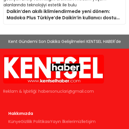
Daikin’den akıllı iklimlendirmede yeni dönem:
Madoka Plus Türkiye’de Daikin’in kullanıcı dostu
tasarımıyla öne çıkan Madoka ailesinin yeni nesil
teknolojilerle donatılmış son modeli VRV kontrol
ünitesi Madoka Plus Türkiye’de satışa sunuldu.
Kent Gündemi Son Dakika Gelişilmeleri KENTSEL HABER'de
Tam dokunmatik ekranı, mobil uygulama desteği
ve akıllı sensör entegrasyonu sayesinde
iklimlendirme sistemlerinin yönetimini daha kolay,
konforlu ve verimli hale getiriyor. Enerji verimliliğini
artırırken modern yaşam alanlarında teknolojiyi
estetik ile bulu
Reklam & İşbirliği:
habersonuclari@gmail.com
Hakkımızda
Künye
Gizlilik Politikası
Yayın İlkelerimiz
İletişim