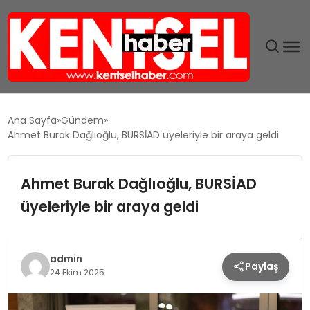
SON DAKIKA
Ana Sayfa
Gündem
Ahmet Burak Dağlıoğlu, BURSİAD üyeleriyle bir araya geldi
GÜNDEM
Ahmet Burak Dağlıoğlu, BURSİAD
EKONOMI
üyeleriyle bir araya geldi
EĞITIM
TEKNOLOJI
admin
Paylaş
24 Ekim 2025
MAGAZIN