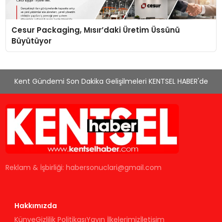
Cesur Packaging, Mısır’daki Üretim Üssünü
Büyütüyor
Kent Gündemi Son Dakika Gelişilmeleri KENTSEL HABER'de
Reklam & İşbirliği:
habersonuclari@gmail.com
Hakkımızda
Künye
Gizlilik Politikası
Yayın İlkelerimiz
İletişim