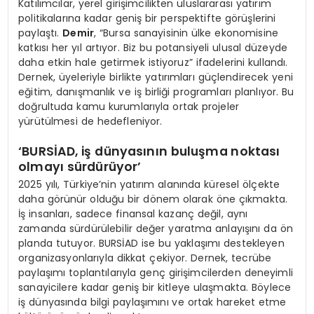
Katılımcılar, yerel girişimcilikten uluslararası yatırım
politikalarına kadar geniş bir perspektifte görüşlerini
paylaştı.
Demir
, “Bursa sanayisinin ülke ekonomisine
katkısı her yıl artıyor. Biz bu potansiyeli ulusal düzeyde
daha etkin hale getirmek istiyoruz” ifadelerini kullandı.
Dernek, üyeleriyle birlikte yatırımları güçlendirecek yeni
eğitim, danışmanlık ve iş birliği programları planlıyor. Bu
doğrultuda kamu kurumlarıyla ortak projeler
yürütülmesi de hedefleniyor.
‘BURSİAD, iş dünyasının buluşma noktası
olmayı sürdürüyor’
2025 yılı, Türkiye’nin yatırım alanında küresel ölçekte
daha görünür olduğu bir dönem olarak öne çıkmakta.
İş insanları, sadece finansal kazanç değil, aynı
zamanda sürdürülebilir değer yaratma anlayışını da ön
planda tutuyor. BURSİAD ise bu yaklaşımı destekleyen
organizasyonlarıyla dikkat çekiyor. Dernek, tecrübe
paylaşımı toplantılarıyla genç girişimcilerden deneyimli
sanayicilere kadar geniş bir kitleye ulaşmakta. Böylece
iş dünyasında bilgi paylaşımını ve ortak hareket etme