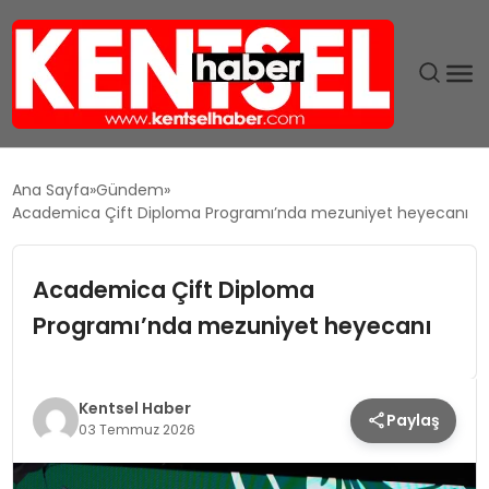
SON DAKIKA
Ana Sayfa
Gündem
Academica Çift Diploma Programı’nda mezuniyet heyecanı
GÜNDEM
Academica Çift Diploma
EKONOMI
Programı’nda mezuniyet heyecanı
EĞITIM
TEKNOLOJI
Kentsel Haber
Paylaş
03 Temmuz 2026
MAGAZIN