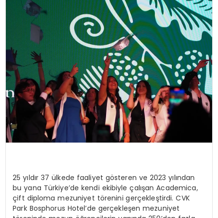
KÜLTÜR & SANAT
SPOR
SAĞLIK
25 yıldır 37 ülkede faaliyet gösteren ve 2023 yılından
bu yana Türkiye’de kendi ekibiyle çalışan Academica,
çift diploma mezuniyet törenini gerçekleştirdi. CVK
Park Bosphorus Hotel’de gerçekleşen mezuniyet