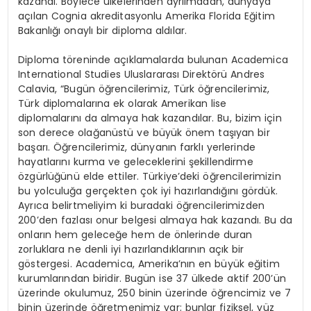
kazandı. Böylece ülkelerinden ayrılmadan, dünyaya
açılan Cognia akreditasyonlu Amerika Florida Eğitim
Bakanlığı onaylı bir diploma aldılar.
Diploma töreninde açıklamalarda bulunan Academica
International Studies Uluslararası Direktörü Andres
Calavia, “Bugün öğrencilerimiz, Türk öğrencilerimiz,
Türk diplomalarına ek olarak Amerikan lise
diplomalarını da almaya hak kazandılar. Bu, bizim için
son derece olağanüstü ve büyük önem taşıyan bir
başarı. Öğrencilerimiz, dünyanın farklı yerlerinde
hayatlarını kurma ve geleceklerini şekillendirme
özgürlüğünü elde ettiler. Türkiye’deki öğrencilerimizin
bu yolculuğa gerçekten çok iyi hazırlandığını gördük.
Ayrıca belirtmeliyim ki buradaki öğrencilerimizden
200’den fazlası onur belgesi almaya hak kazandı. Bu da
onların hem geleceğe hem de önlerinde duran
zorluklara ne denli iyi hazırlandıklarının açık bir
göstergesi. Academica, Amerika’nın en büyük eğitim
kurumlarından biridir. Bugün ise 37 ülkede aktif 200’ün
üzerinde okulumuz, 250 binin üzerinde öğrencimiz ve 7
binin üzerinde öğretmenimiz var; bunlar fiziksel, yüz