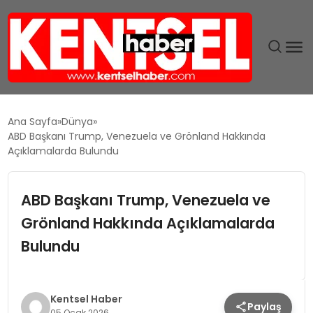
SON DAKIKA
Ana Sayfa
Dünya
ABD Başkanı Trump, Venezuela ve Grönland Hakkında
GÜNDEM
Açıklamalarda Bulundu
EKONOMI
ABD Başkanı Trump, Venezuela ve
Grönland Hakkında Açıklamalarda
EĞITIM
Bulundu
TEKNOLOJI
MAGAZIN
Kentsel Haber
Paylaş
05 Ocak 2026