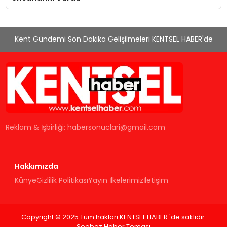
Kent Gündemi Son Dakika Gelişilmeleri KENTSEL HABER'de
Reklam & İşbirliği:
habersonuclari@gmail.com
Hakkımızda
Künye
Gizlilik Politikası
Yayın İlkelerimiz
İletişim
Copyright © 2025 Tüm hakları KENTSEL HABER 'de saklıdır.
Seobaz Haber Teması