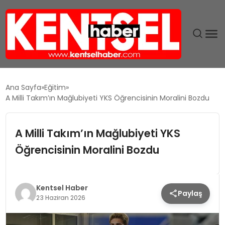
SON DAKIKA
Ana Sayfa
Eğitim
A Milli Takım’ın Mağlubiyeti YKS Öğrencisinin Moralini Bozdu
GÜNDEM
A Milli Takım’ın Mağlubiyeti YKS
EKONOMI
Öğrencisinin Moralini Bozdu
EĞITIM
TEKNOLOJI
Kentsel Haber
Paylaş
23 Haziran 2026
MAGAZIN