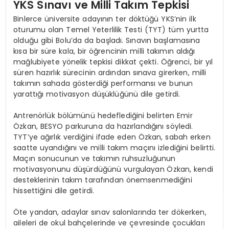
YKS Sınavı ve Milli Takım Tepkisi
Binlerce üniversite adayının ter döktüğü YKS’nin ilk
oturumu olan Temel Yeterlilik Testi (TYT) tüm yurtta
olduğu gibi Bolu’da da başladı. Sınavın başlamasına
kısa bir süre kala, bir öğrencinin milli takımın aldığı
mağlubiyete yönelik tepkisi dikkat çekti. Öğrenci, bir yıl
süren hazırlık sürecinin ardından sınava girerken, milli
takımın sahada gösterdiği performansı ve bunun
yarattığı motivasyon düşüklüğünü dile getirdi.
Antrenörlük bölümünü hedeflediğini belirten Emir
Özkan, BESYO parkuruna da hazırlandığını söyledi.
TYT’ye ağırlık verdiğini ifade eden Özkan, sabah erken
saatte uyandığını ve milli takım maçını izlediğini belirtti.
Maçın sonucunun ve takımın ruhsuzluğunun
motivasyonunu düşürdüğünü vurgulayan Özkan, kendi
desteklerinin takım tarafından önemsenmediğini
hissettiğini dile getirdi.
Öte yandan, adaylar sınav salonlarında ter dökerken,
aileleri de okul bahçelerinde ve çevresinde çocukları