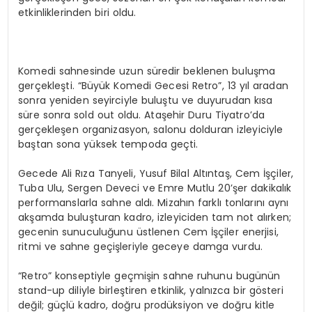
etkinliklerinden biri oldu.
Komedi sahnesinde uzun süredir beklenen buluşma
gerçekleşti. “Büyük Komedi Gecesi Retro”, 13 yıl aradan
sonra yeniden seyirciyle buluştu ve duyurudan kısa
süre sonra sold out oldu. Ataşehir Duru Tiyatro’da
gerçekleşen organizasyon, salonu dolduran izleyiciyle
baştan sona yüksek tempoda geçti.
Gecede Ali Rıza Tanyeli, Yusuf Bilal Altıntaş, Cem İşçiler,
Tuba Ulu, Sergen Deveci ve Emre Mutlu 20’şer dakikalık
performanslarla sahne aldı. Mizahın farklı tonlarını aynı
akşamda buluşturan kadro, izleyiciden tam not alırken;
gecenin sunuculuğunu üstlenen Cem İşçiler enerjisi,
ritmi ve sahne geçişleriyle geceye damga vurdu.
“Retro” konseptiyle geçmişin sahne ruhunu bugünün
stand-up diliyle birleştiren etkinlik, yalnızca bir gösteri
değil; güçlü kadro, doğru prodüksiyon ve doğru kitle