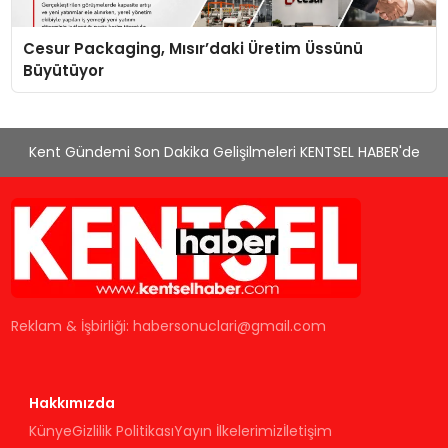
Cesur Packaging, Mısır’daki Üretim Üssünü
Büyütüyor
Kent Gündemi Son Dakika Gelişilmeleri KENTSEL HABER'de
Reklam & İşbirliği:
habersonuclari@gmail.com
Hakkımızda
Künye
Gizlilik Politikası
Yayın İlkelerimiz
İletişim